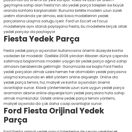
geçmişine sahip olan Fiesta’nın oto yedek parça talepleri ise büyük
oranda konforla karşılanabilir. Bununla birlikte modelin uzun süreli
üretim standında yer alması, eski kasa modellerinin yedek
parçalarına ulaşma zorluğu içerir. Ford’un Escort ve Focus
modelleriyle aynı standı paylaşana Fiesta, bu modellerle birçok ortak
yedek parçayı da paylaşıyor.
Fiesta Yedek Parça
Fiesta yedek parça açısından kullanıcısına önemli düzeyde konfor
vadeden bir modeldir. Özellikle 2008 yılından itibaren dünya çapında
satılmaya başlanması modelin yaygın bir yedek parça ağına sahip
olmasını beraberinde getirmiştir. Günümüzde ise başta Ford Fiesta
yedek parçaları olmak üzere hemen her otomobilin yedek parçasına
ulaşma konusunda en etkili yöntem online alışveriştir. Online oto
yedek parça temini, hız, maliyet ve konfor açısından önemli
avantajlar sunar. Klasik yöntemlerde uzun süre uygun yedek parça
aramanın aksine online alışverişle tüm yedek parçalara hızla sahip
olmak mümkündür. Üstelik online yedek parça temini yöntemi,
maliyet açısında da çok daha cazip avantajlar sunar.
Ford Fiesta Orijinal Yedek
Parça
Ford Fiesta orijinal yedek parça taleplerine de cevap verebilecek