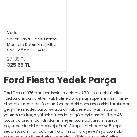
Voller
Voller Hava Filtresi Emme
Manifold Kabin Emiş Filtre
Sarı Kağıt VOL-64129
(Peugeot P206 P207 P307
271,38 TL
Bipper Citroën C2 C3 Xsara
325,65 TL
Nemo 1.4 Hdi Dv4 Ford Fiesta
Fusion 02-12 1.4 Tdci)
Ford Fiesta Yedek Parça
Ford Fiesta, 1976’dan beri kesintisiz olarak ABD’li otomobil üreticisi
Ford tarafından üretilen kült haline dönüşmüş süper mini sınıf binek
otomobil modelidir. Ford’un Avrupa’daki operasyon ekibi tarafından
geliştirilen model, başta Avrupa olmak üzere dünyanın dört bir
yanında oldukça yüksek düzeyde ilgi görmeyi başardı. Tam 46
boyunca üretim bandından inmeyen otomobil, üretim süreci
boyunca birçok kez makyaj gördü. 3 kaplı hatchback ve 5 kapılı
sedan tasarımları bulunan Ford Fiesta, Türkiye ve Asya otomobil
pazarında da önemli bir yere sahiptir. Köklü ve uzun bir üretim