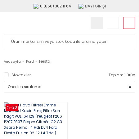
BAYİ GİRİŞİ
0 (850) 302 11 64
Fiesta
Anasayfa
Ford
Stoktakiler
Toplam 1 ürün
%-20