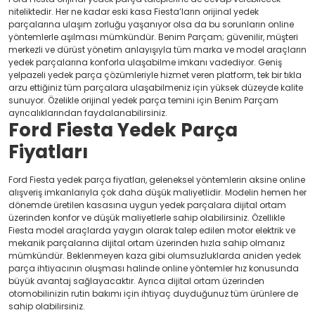
niteliktedir. Her ne kadar eski kasa Fiesta’ların orijinal yedek
parçalarına ulaşım zorluğu yaşanıyor olsa da bu sorunların online
yöntemlerle aşılması mümkündür. Benim Parçam; güvenilir, müşteri
merkezli ve dürüst yönetim anlayışıyla tüm marka ve model araçların
yedek parçalarına konforla ulaşabilme imkanı vadediyor. Geniş
yelpazeli yedek parça çözümleriyle hizmet veren platform, tek bir tıkla
arzu ettiğiniz tüm parçalara ulaşabilmeniz için yüksek düzeyde kalite
sunuyor. Özelikle orijinal yedek parça temini için Benim Parçam
ayrıcalıklarından faydalanabilirsiniz.
Ford Fiesta Yedek Parça
Fiyatları
Ford Fiesta yedek parça fiyatları, geleneksel yöntemlerin aksine online
alışveriş imkanlarıyla çok daha düşük maliyetlidir. Modelin hemen her
dönemde üretilen kasasına uygun yedek parçalara dijital ortam
üzerinden konfor ve düşük maliyetlerle sahip olabilirsiniz. Özellikle
Fiesta model araçlarda yaygın olarak talep edilen motor elektrik ve
mekanik parçalarına dijital ortam üzerinden hızla sahip olmanız
mümkündür. Beklenmeyen kaza gibi olumsuzluklarda aniden yedek
parça ihtiyacının oluşması halinde online yöntemler hız konusunda
büyük avantaj sağlayacaktır. Ayrıca dijital ortam üzerinden
otomobilinizin rutin bakımı için ihtiyaç duyduğunuz tüm ürünlere de
sahip olabilirsiniz.