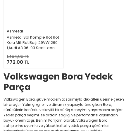
Asmetal
Asmetal Sol Komple Rot Rot
Kolu Mili Rot Başı 29VW1260
(Audi A3 96-03 Seat Leon
99-06 Toledo 99-04 Skoda
1.464,00 TL
Octavia 96-10 Volkswagen
772,00 TL
Bora 98-05 Golf 97-06 New
Beetle 98-10)
Volkswagen Bora Yedek
Parça
Volkswagen Bora, şık ve modern tasarımıyla dikkatleri üzerine çeken
bir araçtır. Yalın çizgileri ve dinamik yapısıyla öne çıkan Bora,
sürücülerin konforlu ve keyifli bir sürüş deneyimi yaşamasını sağlar.
Yedek parça seçimi ise aracın sağlığı ve performansı açısından
büyük önem taşır. Benim Parçam olarak, Volkswagen Bora
sahiplerine uyumlu ve yüksek kaliteli yedek parça çözümleri
kategorimiz üzerinden sunarak araçlarının en iyi şekilde