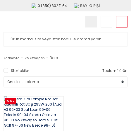
BAYİ GİRİŞİ
0 (850) 302 11 64
Bora
Anasayfa
Volkswagen
Stoktakiler
Toplam 1 ürün
%47