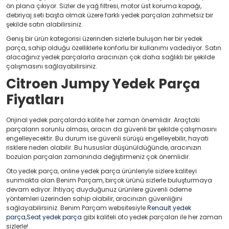
ön plana çıkıyor. Sizler de yağ filtresi, motor üst koruma kapağı,
debriyaj seti başta olmak üzere farklı yedek parçaları zahmetsiz bir
şekilde satın alabilirsiniz.
Geniş bir ürün kategorisi üzerinden sizlerle buluşan her bir yedek
parça, sahip olduğu özelliklerle konforlu bir kullanımı vadediyor. Satın
alacağınız yedek parçalarla aracınızın çok daha sağlıklı bir şekilde
çalışmasını sağlayabilirsiniz.
Citroen Jumpy Yedek Parça
Fiyatları
Orijinal yedek parçalarda kalite her zaman önemlidir. Araçtaki
parçaların sorunlu olması, aracın da güvenli bir şekilde çalışmasını
engelleyecektir. Bu durum ise güvenli sürüşü engelleyebilir, hayati
risklere neden olabilir. Bu hususlar düşünüldüğünde, aracınızın
bozulan parçaları zamanında değiştirmeniz çok önemlidir.
Oto yedek parça, online yedek parça ürünleriyle sizlere kaliteyi
sunmakta olan Benim Parçam, birçok ürünü sizlerle buluşturmaya
devam ediyor. İhtiyaç duyduğunuz ürünlere güvenli ödeme
yöntemleri üzerinden sahip olabilir, aracınızın güvenliğini
sağlayabilirsiniz. Benim Parçam websitesiyle
Renault yedek
parça
,
Seat yedek parça
gibi kaliteli oto yedek parçaları ile her zaman
sizlerle!