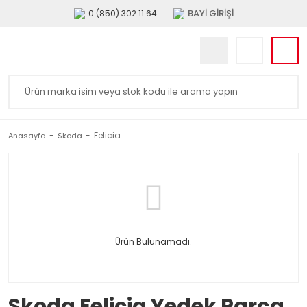
BAYİ GİRİŞİ
0 (850) 302 11 64
Felicia
Anasayfa
Skoda
Ürün Bulunamadı.
Skoda Felicia Yedek Parça