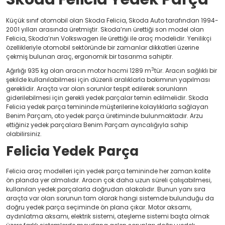
Küçük sınıf otomobil olan Skoda Felicia, Skoda Auto tarafından 1994-
2001 yılları arasında üretmiştir. Skoda’nın ürettiği son model olan
Felicia, Skoda’nın Volkswagen ile ürettiği ile araç modelidir. Yenilikçi
özellikleriyle otomobil sektöründe bir zamanlar dikkatleri üzerine
çekmiş bulunan araç, ergonomik bir tasarıma sahiptir.
3
Ağırlığı 935 kg olan aracın motor hacmi 1289 m
tür. Aracın sağlıklı bir
şekilde kullanılabilmesi için düzenli aralıklarla bakımının yapılması
gereklidir. Araçta var olan sorunlar tespit edilerek sorunların
giderilebilmesi için gerekli yedek parçalar temin edilmelidir. Skoda
Felicia yedek parça temininde müşterilerine kolaylıklarla sağlayan
Benim Parçam, oto yedek parça üretiminde bulunmaktadır. Arzu
ettiğiniz yedek parçalara Benim Parçam ayrıcalığıyla sahip
olabilirsiniz.
Felicia Yedek Parça
Felicia araç modelleri için yedek parça temininde her zaman kalite
ön planda yer almalıdır. Aracın çok daha uzun süreli çalışabilmesi,
kullanılan yedek parçalarla doğrudan alakalıdır. Bunun yanı sıra
araçta var olan sorunun tam olarak hangi sistemde bulunduğu da
doğru yedek parça seçiminde ön plana çıkar. Motor aksamı,
aydınlatma aksamı, elektrik sistemi, ateşleme sistemi başta olmak