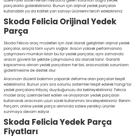
üzere farklı sistemlerde meydana gelen sorunları doğru yedek
parçalarla giderebilirsiniz. Bunun için orijinal yedek parçaları
kullanabilir ya da kaliteli yan sanayi ürünlerini tercih edebilirsiniz.
Skoda Felicia Orijinal Yedek
Parça
Skoda Felicia araç modelleri için özel olarak geliştirilen orijinal yedek
parçalar, araçla tam uyum sağlar. Aracın yüksek performansla
çalışmasını mümkün kılan bu tür yedek parçalar, aynı zamanda
aracın güvenli bir şekilde çalışmasına da olanak tanır. Garanti
kapsamına alınan yedek parçaların her biri, aracınızdaki sorunların
giderilmesine de destek olur.
Aracınızın düzenli bakımını yaparak deforme olan parçaları tespit
edebilirsiniz. Bunun yanı sıra sorunlu sistemleri tespit ederek hangi tür
yedek parçalara ihtiyaç duyduğunuzu da belirleyebilirsiniz. Felicia
model araç üzerinde test edilen ve onaylanan yedek parçaları
kullanarak aracınızın uzun süreli kullanımını önceleyebilirsiniz. Benim
Parçam, online yedek parça alımında sizlere yenilikçi ürünler
sunmaya devam ediyor.
Skoda Felicia Yedek Parça
Fiyatları