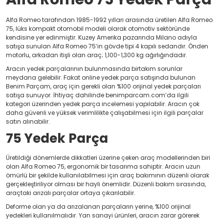
Alfa Romeo tarafından 1985-1992 yılları arasında üretilen Alfa Romeo
75, lüks kompakt otomobil modeli olarak otomotiv sektöründe
kendisine yer edinmiştir. Kuzey Amerika pazarında Milano adıyla
satışa sunulan Alfa Romeo 75’in gövde tipi 4 kapılı sedandır. Önden
motorlu, arkadan itişli olan araç; 1,100-1,300 kg ağırlığındadır.
Aracın yedek parçalarının bulunmasında birtakım sorunlar
meydana gelebilir. Fakat online yedek parça satışında bulunan
Benim Parçam, araç için gerekli olan %100 orijinal yedek parçaları
satışa sunuyor. İhtiyaç dahilinde benimparcam.com’da ilgili
kategori üzerinden yedek parça incelemesi yapılabilir. Aracın çok
daha güvenli ve yüksek verimlilikte çalışabilmesi için ilgili parçalar
satın alınabilir.
75 Yedek Parça
Üretildiği dönemlerde dikkatleri üzerine çeken araç modellerinden biri
olan Alfa Romeo 75, ergonomik bir tasarıma sahiptir. Aracın uzun
ömürlü bir şekilde kullanılabilmesi için araç bakımının düzenli olarak
gerçekleştiriliyor olması bir hayli önemlidir. Düzenli bakım sırasında,
araçtaki arızalı parçalar ortaya çıkarılabilir.
Deforme olan ya da arızalanan parçaların yerine, %100 orijinal
yedekleri kullanılmalıdır. Yan sanayi ürünleri, aracın zarar görerek