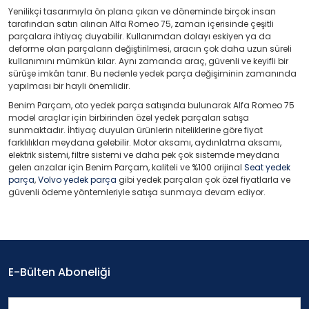
Yenilikçi tasarımıyla ön plana çıkan ve döneminde birçok insan
tarafından satın alınan Alfa Romeo 75, zaman içerisinde çeşitli
parçalara ihtiyaç duyabilir. Kullanımdan dolayı eskiyen ya da
deforme olan parçaların değiştirilmesi, aracın çok daha uzun süreli
kullanımını mümkün kılar. Aynı zamanda araç, güvenli ve keyifli bir
sürüşe imkân tanır. Bu nedenle yedek parça değişiminin zamanında
yapılması bir hayli önemlidir.
Benim Parçam, oto yedek parça satışında bulunarak Alfa Romeo 75
model araçlar için birbirinden özel yedek parçaları satışa
sunmaktadır. İhtiyaç duyulan ürünlerin niteliklerine göre fiyat
farklılıkları meydana gelebilir. Motor aksamı, aydınlatma aksamı,
elektrik sistemi, filtre sistemi ve daha pek çok sistemde meydana
gelen arızalar için Benim Parçam, kaliteli ve %100 orijinal
Seat yedek
parça
,
Volvo yedek parça
gibi yedek parçaları çok özel fiyatlarla ve
güvenli ödeme yöntemleriyle satışa sunmaya devam ediyor.
E-Bülten Aboneliği