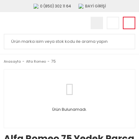
BAYİ GİRİŞİ
0 (850) 302 11 64
75
Anasayfa
Alfa Romeo
Ürün Bulunamadı.
Alfa Romeo 75 Yedek Parça