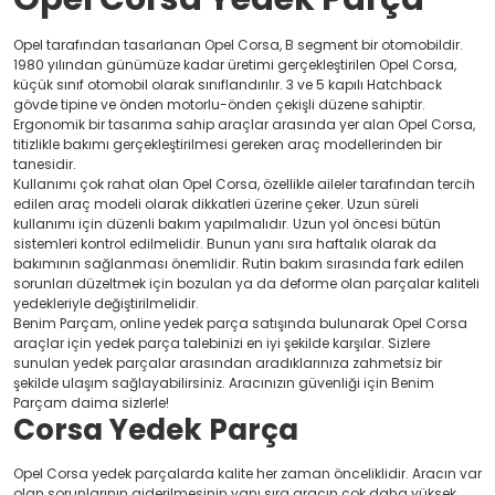
Opel tarafından tasarlanan Opel Corsa, B segment bir otomobildir.
1980 yılından günümüze kadar üretimi gerçekleştirilen Opel Corsa,
küçük sınıf otomobil olarak sınıflandırılır. 3 ve 5 kapılı Hatchback
gövde tipine ve önden motorlu-önden çekişli düzene sahiptir.
Ergonomik bir tasarıma sahip araçlar arasında yer alan Opel Corsa,
titizlikle bakımı gerçekleştirilmesi gereken araç modellerinden bir
tanesidir.
Kullanımı çok rahat olan Opel Corsa, özellikle aileler tarafından tercih
edilen araç modeli olarak dikkatleri üzerine çeker. Uzun süreli
kullanımı için düzenli bakım yapılmalıdır. Uzun yol öncesi bütün
sistemleri kontrol edilmelidir. Bunun yanı sıra haftalık olarak da
bakımının sağlanması önemlidir. Rutin bakım sırasında fark edilen
sorunları düzeltmek için bozulan ya da deforme olan parçalar kaliteli
yedekleriyle değiştirilmelidir.
Benim Parçam, online yedek parça satışında bulunarak Opel Corsa
araçlar için yedek parça talebinizi en iyi şekilde karşılar. Sizlere
sunulan yedek parçalar arasından aradıklarınıza zahmetsiz bir
şekilde ulaşım sağlayabilirsiniz. Aracınızın güvenliği için Benim
Parçam daima sizlerle!
Corsa Yedek Parça
Opel Corsa yedek parçalarda kalite her zaman önceliklidir. Aracın var
olan sorunlarının giderilmesinin yanı sıra aracın çok daha yüksek