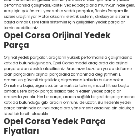
performansla çalışması, kaliteli yedek parçalarla mümkün hale gelir.
Araç için çok önemli yere sahip yedek parçalar, Benim Parçam ile
sizlere ulaştırılıyor. Motor aksamı, elektrik sistemi, direksiyon sistemi
başta olmak üzere farklı sistemler için geliştirilen yedek parçaları
temin edebilirsiniz.
Opel Corsa Orijinal Yedek
Parça
Orijinal yedek parçalar, araçların yüksek performansla çalışmasına
katkıda bulunduğundan, Opel Corsa model araçlarda da orijinal
parçalardan destek alabilirsiniz. Aracınızın bozulan ya da deforme
olan parçalarını orijinal parçalarla zamanında değiştirmeniz,
aracınızın güvenli bir şekilde çalışmasına katkıda bulunacaktır.
Ön ısıtma bujisi, triger seti, ön amartisör takımı, mazot filtresi başta
olmak üzere birçok parça; sıklıkla tercih edilen yedek parçalar
arasında yer alır. Her bir parça, aracın sağlıklı bir şekilde çalışmasına
katkıda bulunduğu gibi aracın ömrünü de uzatır. Bu nedenle yedek
parça temininde orijinal parçalara yönelmeniz aracınız için oldukça
ideal bir tercih olacaktır.
Opel Corsa Yedek Parça
Fiyatları