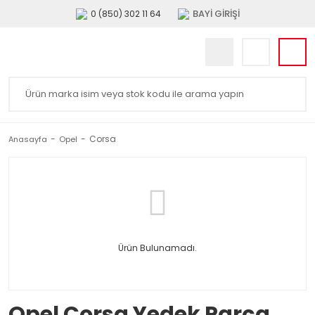
BAYİ GİRİŞİ
0 (850) 302 11 64
Corsa
Anasayfa
Opel
Ürün Bulunamadı.
Opel Corsa Yedek Parça