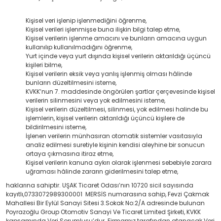
Kişisel veri işlenip işlenmediğini öğrenme,
Kişisel verileri işlenmişse buna ilişkin bilgi talep etme,
Kişisel verilerin işlenme amacını ve bunların amacına uygun
kullanılıp kullanılmadığını öğrenme,
Yurt içinde veya yurt dışında kişisel verilerin aktarıldığı üçüncü
kişileri bilme,
Kişisel verilerin eksik veya yanlış işlenmiş olması hâlinde
bunların düzeltilmesini isteme,
KVKK’nun 7. maddesinde öngörülen şartlar çerçevesinde kişisel
verilerin silinmesini veya yok edilmesini isteme,
Kişisel verilerin düzeltilmesi, silinmesi, yok edilmesi halinde bu
işlemlerin, kişisel verilerin aktarıldığı üçüncü kişilere de
bildirilmesini isteme,
İşlenen verilerin münhasıran otomatik sistemler vasıtasıyla
analiz edilmesi suretiyle kişinin kendisi aleyhine bir sonucun
ortaya çıkmasına itiraz etme,
Kişisel verilerin kanuna aykırı olarak işlenmesi sebebiyle zarara
uğraması hâlinde zararın giderilmesini talep etme,
haklarına sahiptir. UŞAK Ticaret Odası’nın 10720 sicil sayısında
kayıtlı,0733072989300001 MERSİS numarasına sahip, Fevzi Çakmak
Mahallesi Bir Eylül Sanayi Sitesi 3.Sokak No:2/A adresinde bulunan
Poyrazoğlu Group Otomotiv Sanayi Ve Ticaret Limited Şirketi, KVKK
kapsamında Veri Sorumlusu’dur. Firmamız tarafından atanacak Veri