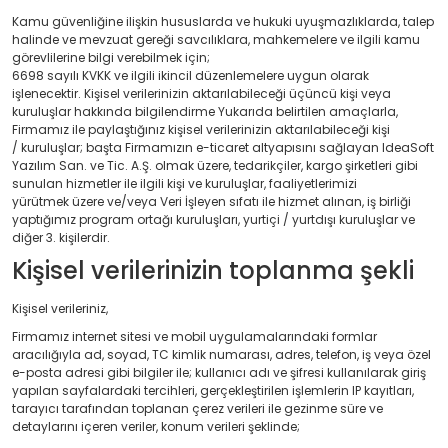
Kamu güvenliğine ilişkin hususlarda ve hukuki uyuşmazlıklarda, talep
halinde ve mevzuat gereği savcılıklara, mahkemelere ve ilgili kamu
görevlilerine bilgi verebilmek için;
6698 sayılı KVKK ve ilgili ikincil düzenlemelere uygun olarak
işlenecektir. Kişisel verilerinizin aktarılabileceği üçüncü kişi veya
kuruluşlar hakkında bilgilendirme Yukarıda belirtilen amaçlarla,
Firmamız ile paylaştığınız kişisel verilerinizin aktarılabileceği kişi
/ kuruluşlar; başta Firmamızın e-ticaret altyapısını sağlayan IdeaSoft
Yazılım San. ve Tic. A.Ş. olmak üzere, tedarikçiler, kargo şirketleri gibi
sunulan hizmetler ile ilgili kişi ve kuruluşlar, faaliyetlerimizi
yürütmek üzere ve/veya Veri İşleyen sıfatı ile hizmet alınan, iş birliği
yaptığımız program ortağı kuruluşları, yurtiçi / yurtdışı kuruluşlar ve
diğer 3. kişilerdir.
Kişisel verilerinizin toplanma şekli
Kişisel verileriniz,
Firmamız internet sitesi ve mobil uygulamalarındaki formlar
aracılığıyla ad, soyad, TC kimlik numarası, adres, telefon, iş veya özel
e-posta adresi gibi bilgiler ile; kullanıcı adı ve şifresi kullanılarak giriş
yapılan sayfalardaki tercihleri, gerçekleştirilen işlemlerin IP kayıtları,
tarayıcı tarafından toplanan çerez verileri ile gezinme süre ve
detaylarını içeren veriler, konum verileri şeklinde;