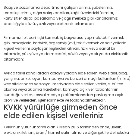
Satış ve pazarlama departmanı çalışanlarımız, şubelerimiz,
tedarikçilerimiz, diğer satış kanalları, kağıt üzerindeki formlar,
kartvizitler, dijital pazarlama ve çağrı merkezi gibi kanallarımız
aracılığıyla sözlü, yazılı veya elektronik ortamdan;
Firmamız ile ticari ilişki kurmak, iş başvurusu yapmak, teklif vermek
gibi amaçlarla, kartvizit, özgeçmiş (cv), teklif vermek ve sair yollarla
kişisel verilerini paylaşan kişilerden alınan, fiziki veya sanal bir
ortamda, yüz yüze ya da mesafeli, sözlü veya yazılı ya da elektronik
ortamdan;
Ayrıca farklı kanallardan dolaylı yoldan elde edilen, web sitesi, blog,
yarışma, anket, oyun, kampanya ve benzeri amaçlı kullanılan (mikro)
web sitelerinden ve sosyal medyadan elde edilen veriler, e-bülten
okuma veya tıklama hareketleri, kamuya açık veri tabanlarının
sunduğu veriler, sosyal medya platformlarından paylaşıma açık
profil ve verilerden; işlenebilmekte ve toplanabilmektedir.
KVKK yürürlüğe girmeden önce
elde edilen kişisel verileriniz
KVKK’nun yürürlük tarihi olan 7 Nisan 2016 tarihinden önce, üyelik,
elektronik ileti izni, ürün / hizmet satın alma ve diğer şekillerde hukuka