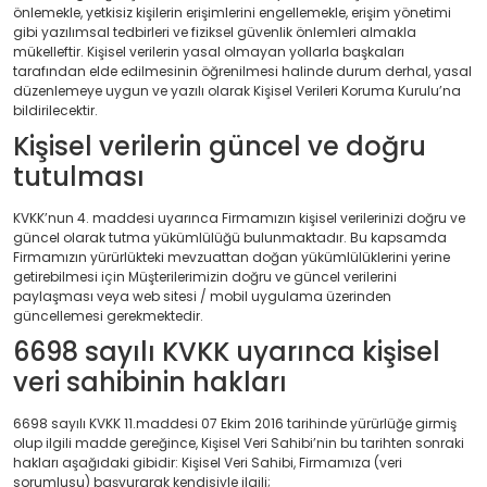
önlemekle, yetkisiz kişilerin erişimlerini engellemekle, erişim yönetimi
gibi yazılımsal tedbirleri ve fiziksel güvenlik önlemleri almakla
mükelleftir. Kişisel verilerin yasal olmayan yollarla başkaları
tarafından elde edilmesinin öğrenilmesi halinde durum derhal, yasal
düzenlemeye uygun ve yazılı olarak Kişisel Verileri Koruma Kurulu’na
bildirilecektir.
Kişisel verilerin güncel ve doğru
tutulması
KVKK’nun 4. maddesi uyarınca Firmamızın kişisel verilerinizi doğru ve
güncel olarak tutma yükümlülüğü bulunmaktadır. Bu kapsamda
Firmamızın yürürlükteki mevzuattan doğan yükümlülüklerini yerine
getirebilmesi için Müşterilerimizin doğru ve güncel verilerini
paylaşması veya web sitesi / mobil uygulama üzerinden
güncellemesi gerekmektedir.
6698 sayılı KVKK uyarınca kişisel
veri sahibinin hakları
6698 sayılı KVKK 11.maddesi 07 Ekim 2016 tarihinde yürürlüğe girmiş
olup ilgili madde gereğince, Kişisel Veri Sahibi’nin bu tarihten sonraki
hakları aşağıdaki gibidir: Kişisel Veri Sahibi, Firmamıza (veri
sorumlusu) başvurarak kendisiyle ilgili;