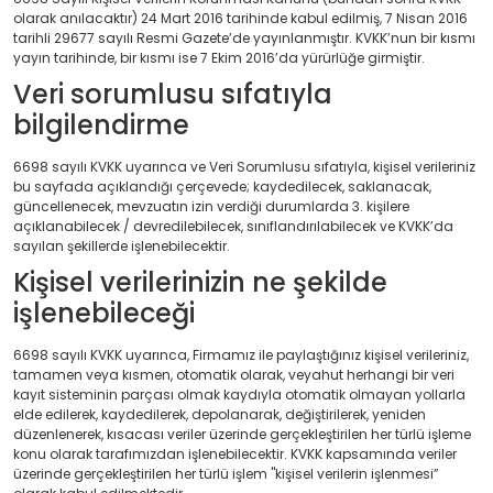
olarak anılacaktır) 24 Mart 2016 tarihinde kabul edilmiş, 7 Nisan 2016
tarihli 29677 sayılı Resmi Gazete’de yayınlanmıştır. KVKK’nun bir kısmı
yayın tarihinde, bir kısmı ise 7 Ekim 2016’da yürürlüğe girmiştir.
Veri sorumlusu sıfatıyla
bilgilendirme
6698 sayılı KVKK uyarınca ve Veri Sorumlusu sıfatıyla, kişisel verileriniz
bu sayfada açıklandığı çerçevede; kaydedilecek, saklanacak,
güncellenecek, mevzuatın izin verdiği durumlarda 3. kişilere
açıklanabilecek / devredilebilecek, sınıflandırılabilecek ve KVKK’da
sayılan şekillerde işlenebilecektir.
Kişisel verilerinizin ne şekilde
işlenebileceği
6698 sayılı KVKK uyarınca, Firmamız ile paylaştığınız kişisel verileriniz,
tamamen veya kısmen, otomatik olarak, veyahut herhangi bir veri
kayıt sisteminin parçası olmak kaydıyla otomatik olmayan yollarla
elde edilerek, kaydedilerek, depolanarak, değiştirilerek, yeniden
düzenlenerek, kısacası veriler üzerinde gerçekleştirilen her türlü işleme
konu olarak tarafımızdan işlenebilecektir. KVKK kapsamında veriler
üzerinde gerçekleştirilen her türlü işlem "kişisel verilerin işlenmesi”