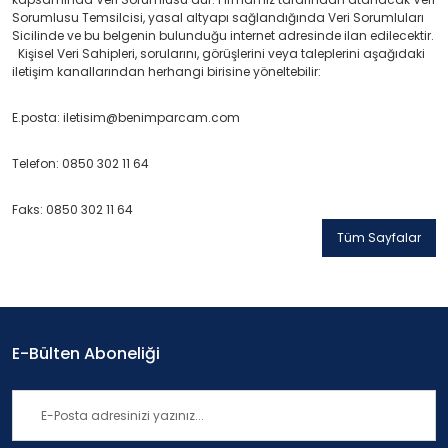
Sorumlusu Temsilcisi, yasal altyapı sağlandığında Veri Sorumluları
Sicilinde ve bu belgenin bulunduğu internet adresinde ilan edilecektir.
Kişisel Veri Sahipleri, sorularını, görüşlerini veya taleplerini aşağıdaki
iletişim kanallarından herhangi birisine yöneltebilir:
E.posta: iletisim@benimparcam.com
Telefon: 0850 302 11 64
Faks: 0850 302 11 64
Tüm Sayfalar
E-Bülten Aboneliği