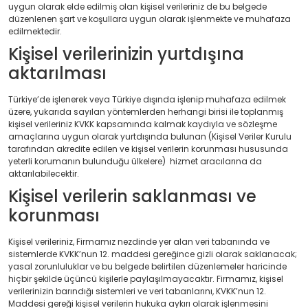
uygun olarak elde edilmiş olan kişisel verileriniz de bu belgede
düzenlenen şart ve koşullara uygun olarak işlenmekte ve muhafaza
edilmektedir.
Kişisel verilerinizin yurtdışına
aktarılması
Türkiye’de işlenerek veya Türkiye dışında işlenip muhafaza edilmek
üzere, yukarıda sayılan yöntemlerden herhangi birisi ile toplanmış
kişisel verileriniz KVKK kapsamında kalmak kaydıyla ve sözleşme
amaçlarına uygun olarak yurtdışında bulunan (Kişisel Veriler Kurulu
tarafından akredite edilen ve kişisel verilerin korunması hususunda
yeterli korumanın bulunduğu ülkelere) hizmet aracılarına da
aktarılabilecektir.
Kişisel verilerin saklanması ve
korunması
Kişisel verileriniz, Firmamız nezdinde yer alan veri tabanında ve
sistemlerde KVKK’nun 12. maddesi gereğince gizli olarak saklanacak;
yasal zorunluluklar ve bu belgede belirtilen düzenlemeler haricinde
hiçbir şekilde üçüncü kişilerle paylaşılmayacaktır. Firmamız, kişisel
verilerinizin barındığı sistemleri ve veri tabanlarını, KVKK’nun 12.
Maddesi gereği kişisel verilerin hukuka aykırı olarak işlenmesini