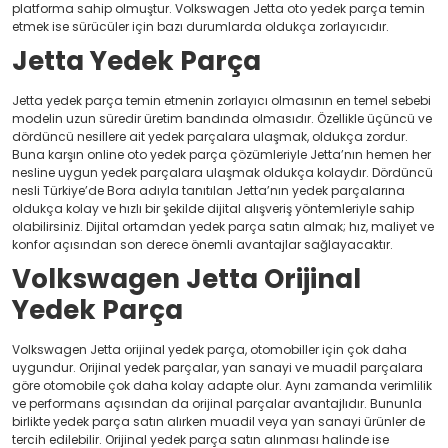
platforma sahip olmuştur. Volkswagen Jetta oto yedek parça temin
etmek ise sürücüler için bazı durumlarda oldukça zorlayıcıdır.
Jetta Yedek Parça
Jetta yedek parça temin etmenin zorlayıcı olmasının en temel sebebi
modelin uzun süredir üretim bandında olmasıdır. Özellikle üçüncü ve
dördüncü nesillere ait yedek parçalara ulaşmak, oldukça zordur.
Buna karşın online oto yedek parça çözümleriyle Jetta’nın hemen her
nesline uygun yedek parçalara ulaşmak oldukça kolaydır. Dördüncü
nesli Türkiye’de Bora adıyla tanıtılan Jetta’nın yedek parçalarına
oldukça kolay ve hızlı bir şekilde dijital alışveriş yöntemleriyle sahip
olabilirsiniz. Dijital ortamdan yedek parça satın almak; hız, maliyet ve
konfor açısından son derece önemli avantajlar sağlayacaktır.
Volkswagen Jetta Orijinal
Yedek Parça
Volkswagen Jetta orijinal yedek parça, otomobiller için çok daha
uygundur. Orijinal yedek parçalar, yan sanayi ve muadil parçalara
göre otomobile çok daha kolay adapte olur. Aynı zamanda verimlilik
ve performans açısından da orijinal parçalar avantajlıdır. Bununla
birlikte yedek parça satın alırken muadil veya yan sanayi ürünler de
tercih edilebilir. Orijinal yedek parça satın alınması halinde ise