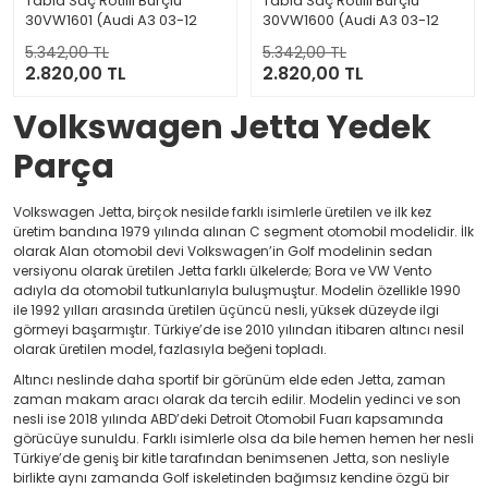
Tabla Saç Rotilli Burçlu
Tabla Saç Rotilli Burçlu
30VW1601 (Audi A3 03-12
30VW1600 (Audi A3 03-12
Seat Altea 04-15 Skoda
Seat Altea 04-15 Skoda
5.342,00 TL
5.342,00 TL
Octavia 04-13 Superb 08-15
Octavia 04-13 Superb 08-15
2.820,00 TL
2.820,00 TL
Yeti 09-17 Volkswagen
Yeti 09-17 Volkswagen
Caddy 3 04-15 Golf 6 08-13
Caddy 3 04-15 Golf 6 08-13
Volkswagen Jetta Yedek
Jetta 3 05-10 Scirocco 08-17
Jetta 3 05-10 Scirocco 08-17
Touran 03-15)
Touran 03-15)
Parça
Volkswagen Jetta, birçok nesilde farklı isimlerle üretilen ve ilk kez
üretim bandına 1979 yılında alınan C segment otomobil modelidir. İlk
olarak Alan otomobil devi Volkswagen’in Golf modelinin sedan
versiyonu olarak üretilen Jetta farklı ülkelerde; Bora ve VW Vento
adıyla da otomobil tutkunlarıyla buluşmuştur. Modelin özellikle 1990
ile 1992 yılları arasında üretilen üçüncü nesli, yüksek düzeyde ilgi
görmeyi başarmıştır. Türkiye’de ise 2010 yılından itibaren altıncı nesil
olarak üretilen model, fazlasıyla beğeni topladı.
Altıncı neslinde daha sportif bir görünüm elde eden Jetta, zaman
zaman makam aracı olarak da tercih edilir. Modelin yedinci ve son
nesli ise 2018 yılında ABD’deki Detroit Otomobil Fuarı kapsamında
görücüye sunuldu. Farklı isimlerle olsa da bile hemen hemen her nesli
Türkiye’de geniş bir kitle tarafından benimsenen Jetta, son nesliyle
birlikte aynı zamanda Golf iskeletinden bağımsız kendine özgü bir