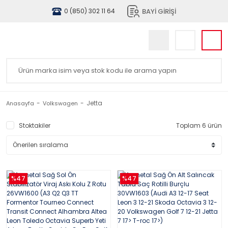
BAYİ GİRİŞİ
0 (850) 302 11 64
Jetta
Anasayfa
Volkswagen
Stoktakiler
Toplam 6 ürün
%47
%47