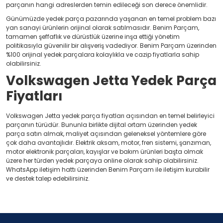
parçanın hangi adreslerden temin edileceği son derece önemlidir.
Günümüzde yedek parça pazarında yaşanan en temel problem bazı
yan sanayi ürünlerin orijinal olarak satılmasıdır. Benim Parçam,
tamamen şeffaflık ve dürüstlük üzerine inşa ettiği yönetim
politikasıyla güvenilir bir alışveriş vadediyor. Benim Parçam üzerinden
%100 orijinal yedek parçalara kolaylıkla ve cazip fiyatlarla sahip
olabilirsiniz.
Volkswagen Jetta Yedek Parça
Fiyatları
Volkswagen Jetta yedek parça fiyatları açısından en temel belirleyici
parçanın türüdür. Bununla birlikte dijital ortam üzerinden yedek
parça satın almak, maliyet açısından geleneksel yöntemlere göre
çok daha avantajlıdır. Elektrik aksam, motor, fren sistemi, şanzıman,
motor elektronik parçaları, kayışlar ve bakım ürünleri başta olmak
üzere her türden yedek parçaya online olarak sahip olabilirsiniz.
WhatsApp iletişim hattı üzerinden Benim Parçam ile iletişim kurabilir
ve destek talep edebilirsiniz.