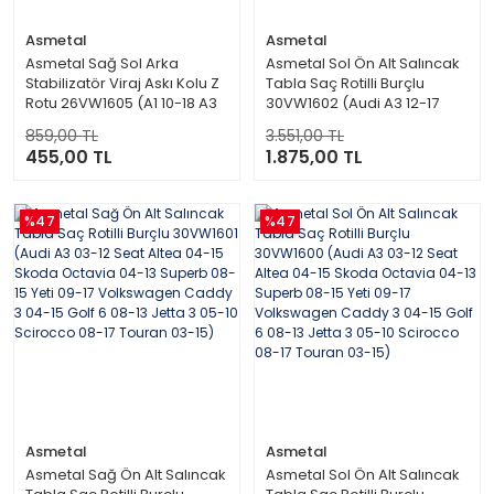
Asmetal
Asmetal
Asmetal Sağ Sol Arka
Asmetal Sol Ön Alt Salıncak
Stabilizatör Viraj Askı Kolu Z
Tabla Saç Rotilli Burçlu
Rotu 26VW1605 (A1 10-18 A3
30VW1602 (Audi A3 12-17
03-13 Q3 11-18 Leon 05-12
Seat Leon 3 12-21 Skoda
859,00 TL
3.551,00 TL
Toledo 04-09 Octavia 04-13
Octavia 3 12-20 Volkswagen
455,00 TL
1.875,00 TL
Superb 08-15 Yeti 09-17 Eos
Golf 7 12-21 Jetta 7 17> T-roc
06-15 Golf 03-14 Jetta 05-18
17>)
Passat 05-22 Tiguan 07-18)
%47
%47
Asmetal
Asmetal
Asmetal Sağ Ön Alt Salıncak
Asmetal Sol Ön Alt Salıncak