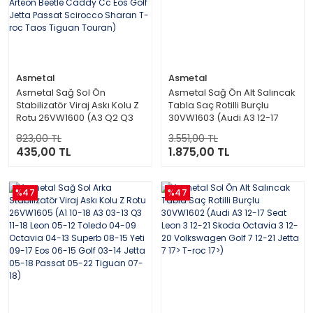
Asmetal
Asmetal
Asmetal Sağ Sol Ön
Asmetal Sağ Ön Alt Salıncak
Stabilizatör Viraj Askı Kolu Z
Tabla Saç Rotilli Burçlu
Rotu 26VW1600 (A3 Q2 Q3
30VW1603 (Audi A3 12-17
TT Formentor Tourneo
Seat Leon 3 12-21 Skoda
823,00 TL
3.551,00 TL
Connect Transit Connect
Octavia 3 12-20 Volkswagen
435,00 TL
1.875,00 TL
Alhambra Altea Leon
Golf 7 12-21 Jetta 7 17> T-roc
Toledo Octavia Superb Yeti
17>)
Arteon Beetle Caddy Cc Eos
%47
Golf Jetta Passat Scirocco
%47
Sharan T-roc Taos Tiguan
Touran)