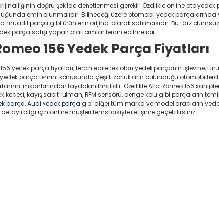
rijinalliğinin doğru şekilde denetlenmesi gerekir. Özellikle online oto yedek 
lduğunda emin olunmalıdır. Bilineceği üzere otomobil yedek parçalarında 
 muadil parça gibi ürünlerin orijinal olarak satılmasıdır. Bu tarz olumsuz
ek parça satışı yapan platformlar tercih edilmelidir.
Romeo 156 Yedek Parça Fiyatları
56 yedek parça fiyatları, tercih edilecek olan yedek parçanın işlevine, türüne
yedek parça temini konusunda çeşitli zorlukların bulunduğu otomobillerde 
 ortamın imkanlarından faydalanılmalıdır. Özellikle Alfa Romeo 156 sahipler
rek keçesi, kayış sabit rulman, RPM sensörü, denge kolu gibi parçaların temini 
ek parça
,
Audi yedek parça
gibi diğer tüm marka ve model araçların yed
 detaylı bilgi için online müşteri temsilcisiyle iletişime geçebilirsiniz.