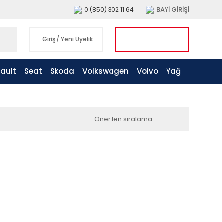
BAYİ GİRİŞİ
0 (850) 302 11 64
Giriş
/
Yeni Üyelik
ault
Seat
Skoda
Volkswagen
Volvo
Yağ