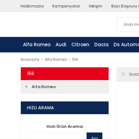
Hakkımızda
Kampanyalar
İletişim
Bayi Başvuru
Alfa Romeo
Audi
Citroen
Dacia
Ds Automo
Anasayfa
Alfa Romeo
156
156
Stokt
Alfa Romeo
HIZLI ARAMA
Hızlı Ürün Arama
Ara