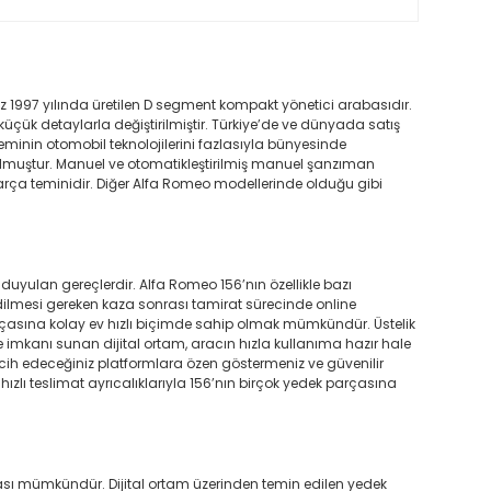
ez 1997 yılında üretilen D segment kompakt yönetici arabasıdır.
çük detaylarla değiştirilmiştir. Türkiye’de ve dünyada satış
neminin otomobil teknolojilerini fazlasıyla bünyesinde
le sunulmuştur. Manuel ve otomatikleştirilmiş manuel şanzıman
ek parça teminidir. Diğer Alfa Romeo modellerinde olduğu gibi
uyulan gereçlerdir. Alfa Romeo 156’nın özellikle bazı
dilmesi gereken kaza sonrası tamirat sürecinde online
arçasına kolay ev hızlı biçimde sahip olmak mümkündür. Üstelik
 imkanı sunan dijital ortam, aracın hızla kullanıma hazır hale
cih edeceğiniz platformlara özen göstermeniz ve güvenilir
zlı teslimat ayrıcalıklarıyla 156’nın birçok yedek parçasına
lması mümkündür. Dijital ortam üzerinden temin edilen yedek