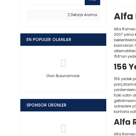
Alfa
Detaylı Arama
Alfa Romeo 1
2007 yılına
EN POPULER OLANLAR
beklentileri
barındıran 1
alternatifle
156’nın yed
156 
Ürün Bulunamadı.
156 yedek pa
parçalarına
yöntemlerin
fiziki satın
getirilmesi
SPONSOR ÜRÜNLER
adreslere yö
konforla sahi
Alfa 
Alfa Romeo 1