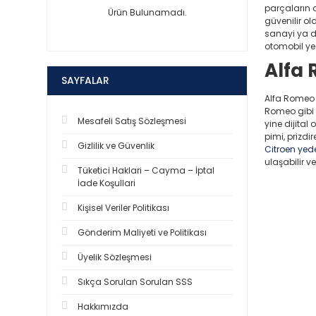
parçaların o
Ürün Bulunamadı.
güvenilir o
sanayi ya da
otomobil yed
Alfa 
SAYFALAR
Alfa Romeo 1
Romeo gibi 
Mesafeli Satış Sözleşmesi
yine dijital
pimi, prizdi
Gizlilik ve Güvenlik
Citroen yed
ulaşabilir ve
Tüketici Haklari – Cayma – İptal
İade Koşullari
Kişisel Veriler Politikası
Gönderim Maliyeti ve Politikası
Üyelik Sözleşmesi
Sıkça Sorulan Sorulan SSS
Hakkımızda