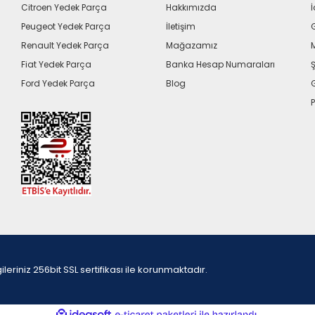
Citroen Yedek Parça
Hakkımızda
İ
Peugeot Yedek Parça
İletişim
G
Renault Yedek Parça
Mağazamız
Fiat Yedek Parça
Banka Hesap Numaraları
Ş
Ford Yedek Parça
Blog
P
iniz 256bit SSL sertifikası ile korunmaktadır.
ile
ideasoft
e-