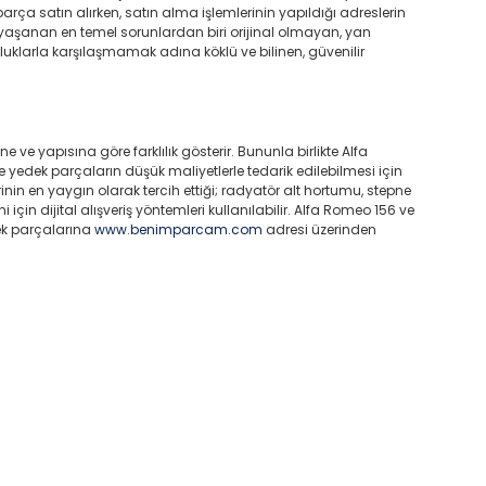
parça satın alırken, satın alma işlemlerinin yapıldığı adreslerin
yaşanan en temel sorunlardan biri orijinal olmayan, yan
luklarla karşılaşmamak adına köklü ve bilinen, güvenilir
 ve yapısına göre farklılık gösterir. Bununla birlikte Alfa
yedek parçaların düşük maliyetlerle tedarik edilebilmesi için
inin en yaygın olarak tercih ettiği; radyatör alt hortumu, stepne
için dijital alışveriş yöntemleri kullanılabilir. Alfa Romeo 156 ve
ek parçalarına
www.benimparcam.com
adresi üzerinden