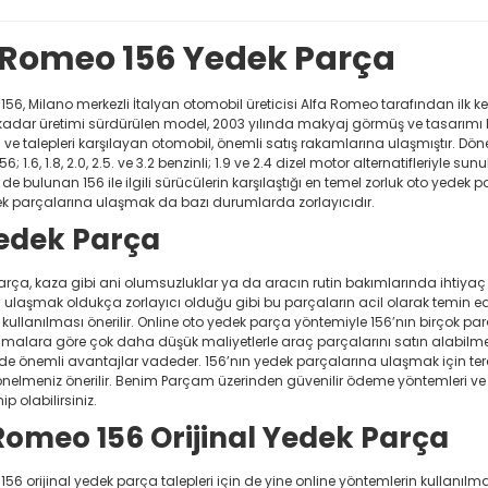
 Romeo 156 Yedek Parça
56, Milano merkezli İtalyan otomobil üreticisi Alfa Romeo tarafından ilk k
 kadar üretimi sürdürülen model, 2003 yılında makyaj görmüş ve tasarımı kü
ni ve talepleri karşılayan otomobil, önemli satış rakamlarına ulaşmıştır. Dö
56; 1.6, 1.8, 2.0, 2.5. ve 3.2 benzinli; 1.9 ve 2.4 dizel motor alternatifleriy
ri de bulunan 156 ile ilgili sürücülerin karşılaştığı en temel zorluk oto yed
ek parçalarına ulaşmak da bazı durumlarda zorlayıcıdır.
Yedek Parça
rça, kaza gibi ani olumsuzluklar ya da aracın rutin bakımlarında ihtiyaç d
 ulaşmak oldukça zorlayıcı olduğu gibi bu parçaların acil olarak temin e
 kullanılması önerilir. Online oto yedek parça yöntemiyle 156’nın birçok p
 almalara göre çok daha düşük maliyetlerle araç parçalarını satın alabilme
nde önemli avantajlar vadeder. 156’nın yedek parçalarına ulaşmak için ter
nelmeniz önerilir. Benim Parçam üzerinden güvenilir ödeme yöntemleri ve hı
p olabilirsiniz.
Romeo 156 Orijinal Yedek Parça
56 orijinal yedek parça talepleri için de yine online yöntemlerin kullanı