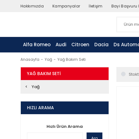
Hakkımızda
Kampanyalar
İletişim
Bayi Başvuru
Alfa Romeo
Audi
Citroen
Dacia
Ds Automo
Anasayfa
Yağ
Yağ Bakım Seti
YAĞ BAKIM SETI
Stokt
Yağ
HIZLI ARAMA
Hızlı Ürün Arama
Ara