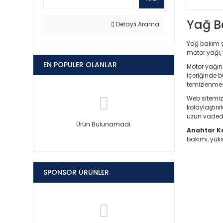
Yağ B
Detaylı Arama
Yağ bakım s
motor yağı, 
EN POPULER OLANLAR
Motor yağını
içeriğinde b
temizlenmes
Web sitemiz
kolaylaştırı
uzun vadede
Ürün Bulunamadı.
Anahtar Ke
bakımı, yük
SPONSOR ÜRÜNLER