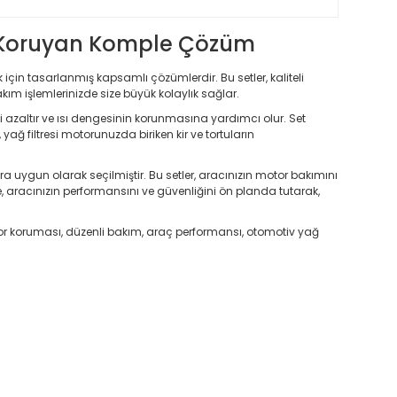
nı Koruyan Komple Çözüm
çin tasarlanmış kapsamlı çözümlerdir. Bu setler, kaliteli
bakım işlemlerinizde size büyük kolaylık sağlar.
i azaltır ve ısı dengesinin korunmasına yardımcı olur. Set
yağ filtresi motorunuzda biriken kir ve tortuların
 uygun olarak seçilmiştir. Bu setler, aracınızın motor bakımını
e, aracınızın performansını ve güvenliğini ön planda tutarak,
otor koruması, düzenli bakım, araç performansı, otomotiv yağ