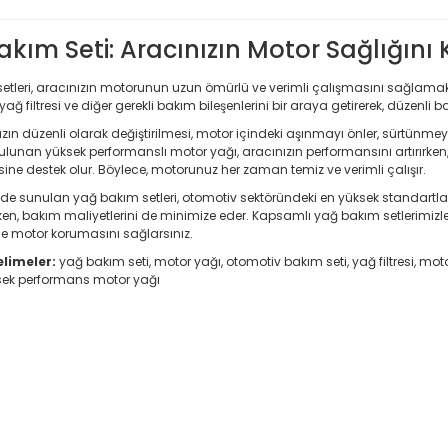
akım Seti: Aracınızın Motor Sağlığı
etleri, aracınızın motorunun uzun ömürlü ve verimli çalışmasını sağlamak i
yağ filtresi ve diğer gerekli bakım bileşenlerini bir araya getirerek, düzenli 
zın düzenli olarak değiştirilmesi, motor içindeki aşınmayı önler, sürtünmey
ulunan yüksek performanslı motor yağı, aracınızın performansını artırırken, 
ine destek olur. Böylece, motorunuz her zaman temiz ve verimli çalışır.
de sunulan yağ bakım setleri, otomotiv sektöründeki en yüksek standartlara
rken, bakım maliyetlerini de minimize eder. Kapsamlı yağ bakım setlerimizl
 motor korumasını sağlarsınız.
limeler:
yağ bakım seti, motor yağı, otomotiv bakım seti, yağ filtresi, m
sek performans motor yağı