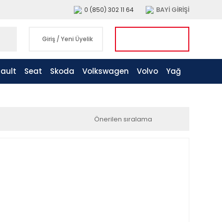
BAYİ GİRİŞİ
0 (850) 302 11 64
Giriş
/
Yeni Üyelik
ault
Seat
Skoda
Volkswagen
Volvo
Yağ