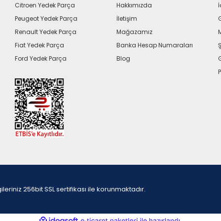
Citroen Yedek Parça
Hakkımızda
İ
Peugeot Yedek Parça
İletişim
G
Renault Yedek Parça
Mağazamız
Fiat Yedek Parça
Banka Hesap Numaraları
Ş
Ford Yedek Parça
Blog
P
iniz 256bit SSL sertifikası ile korunmaktadır.
ile
ideasoft
e-