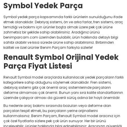
Symbol Yedek Parça
Symbol yedek parça kapsamında farklı ürünlerin sunulduğunu ifade
etmek olanaklıdır. Debriyaj sistemi, ön ve arka farlar, fren sistemi, araç
temizliği ve bakımı için ürünler başta olmak üzere pek çok ürüne
zahmetsiz bir şekilde sahip olabilirsiniz. Aradığınız ürünü
benimparcam.com üzerinden bulabilir, ürün hakkında detaylı bilgi
sahibi olabilir ve kısa sürede ürüne sahip olabilirsiniz. Birbirinden
kaliteli ve özel ürünler Benim Parçam farkıyla sizlerle!
Renault Symbol Orijinal Yedek
Parça Fiyat Listesi
Renault Symbol model araçlarda kullanılacak yedek parçaların farklı
kategorilere sahip olduğunu söylemek olanaklıdır. Fren sistemi,
debriyaj sistemi gibi çok önemli araç sistemlerinde parçaların
deforme olmaması çok önemli. Bunun yanı sıra kalite standartlarının
üzerinde çalışıyor olması da güvenli sürüş adına bir hayli önemlidir.
Bu nedenle araç bakımı sırasında bozulan veya deforme olan
parçaları tespit etmeli, bu parçaların yerine orijinallerini
kullanmalısınız. Benim Parçam, Renault Symbol model aracınız için
çok özel fiyatlarla sizlere pek çok ürün sunuyor. Her bir ürünü
inceleyebilir, ürünler hakkında bilgi edinebilirsiniz. Aracınızın güvenliği