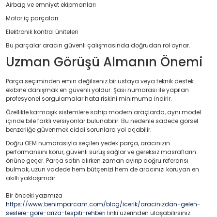
Airbag ve emniyet ekipmanları
Motor iç parçaları
Elektronik kontrol üniteleri
Bu parçalar aracın güvenli çalışmasında doğrudan rol oynar.
Uzman Görüşü Almanın Önemi
Parça seçiminden emin değilseniz bir ustaya veya teknik destek
ekibine danışmak en güvenli yoldur. Şasi numarası ile yapılan
profesyonel sorgulamalar hata riskini minimuma indirir.
Özellikle karmaşık sistemlere sahip modern araçlarda, aynı model
içinde bile farklı versiyonlar bulunabilir. Bu nedenle sadece görsel
benzerliğe güvenmek ciddi sorunlara yol açabilir.
Doğru OEM numarasıyla seçilen yedek parça, aracınızın
performansını korur, güvenli sürüş sağlar ve gereksiz masrafların
önüne geçer. Parça satın alırken zaman ayırıp doğru referansı
bulmak, uzun vadede hem bütçenizi hem de aracınızı koruyan en
akıllı yaklaşımdır.
Bir önceki yazımıza
https://www.benimparcam.com/blog/icerik/aracinizdan-gelen-
seslere-gore-ariza-tespiti-rehberi
linki üzerinden ulaşabilirsiniz.