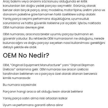
Araç bakımı veya onarımı söz konusu olduğunda en kritik
konulardan biri doğru yedek parçayı seçmektir. Görünüş olarak
benzer olan birçok parça, araç modeline, motor tipine, üretim yılına ve
donanım paketine göre tamamen farklı özelliklere sahip olabilir.
Yanlış parça seçimi performans düşüklüğüne, uyumsuzluk
sorunlarına ve hatta güvenlik risklerine yol açabilir. İşte bu noktada
OEM numarası devreye girer.
OEM numarası, aracınıza birebir uyumlu parçayı bulmanın en
güvenilir yoludur. Bu rehberde OEM numarasının ne olduğunu, nerede
bulunacağını ve doğru parçayı seçerken nasıl kullanılması gerektiğini
detaylı şekilde ele aldık.
OEM No Nedir?
OEM, “Original Equipment Manufacturer” yani “Orijinal Ekipman
Üreticisi” anlamına gelir. OEM numarası ise aracın üreticisi
tarafından belirlenen ve o parçaya özel olarak atanan benzersiz
kimlik numarasıdır.
Bu numara sayesinde:
Parçanın hangi araca ait olduğu kesin olarak belirlenir
Yanlış parça satın alma riski ortadan kalkar
Uyum ve performans garanti altına alınır