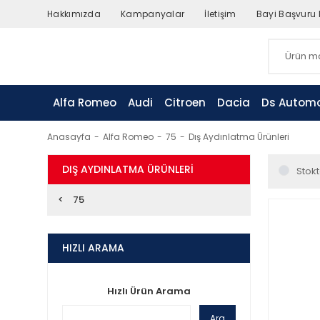
Hakkımızda
Kampanyalar
İletişim
Bayi Başvuru
Alfa Romeo
Audi
Citroen
Dacia
Ds Automo
Anasayfa
Alfa Romeo
75
Dış Aydınlatma Ürünleri
DIŞ AYDINLATMA ÜRÜNLERI
Stokt
75
HIZLI ARAMA
Hızlı Ürün Arama
Ara