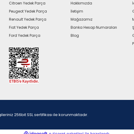
Citroen Yedek Parça
Hakkımızda
İ
Peugeot Yedek Parça
İletişim
G
Renault Yedek Parça
Mağazamız
Fiat Yedek Parça
Banka Hesap Numaraları
Ş
Ford Yedek Parça
Blog
P
iniz 256bit SSL sertifikası ile korunmaktadır.
ile
ideasoft
e-