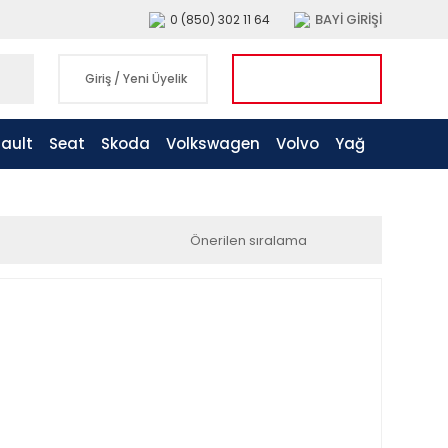
BAYİ GİRİŞİ
0 (850) 302 11 64
Giriş
/
Yeni Üyelik
ault
Seat
Skoda
Volkswagen
Volvo
Yağ