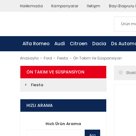
Hakkımızda
Kampanyalar
İletişim
Bayi Başvuru
Alfa Romeo
Audi
Citroen
Dacia
Ds Automo
Anasayfa
Ford
Fiesta
Ön Takım Ve Süspansiyon
ÖN TAKIM VE SÜSPANSIYON
Stokt
Fiesta
HIZLI ARAMA
Hızlı Ürün Arama
Ara