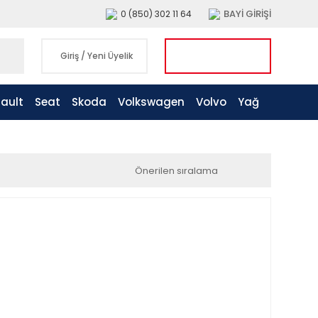
BAYİ GİRİŞİ
0 (850) 302 11 64
Giriş
/
Yeni Üyelik
ault
Seat
Skoda
Volkswagen
Volvo
Yağ