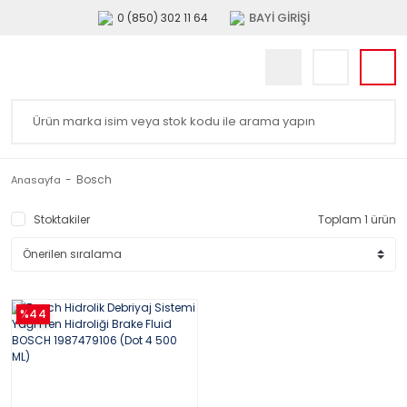
BAYİ GİRİŞİ
0 (850) 302 11 64
Bosch
Anasayfa
Stoktakiler
Toplam 1 ürün
%44