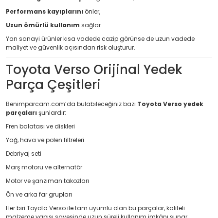
Performans kayıplarını
önler,
Uzun ömürlü kullanım
sağlar.
Yan sanayi ürünler kısa vadede cazip görünse de uzun vadede
maliyet ve güvenlik açısından risk oluşturur.
Toyota Verso Orijinal Yedek
Parça Çeşitleri
Benimparcam.com’da bulabileceğiniz bazı
Toyota Verso yedek
parçaları
şunlardır:
Fren balatası ve diskleri
Yağ, hava ve polen filtreleri
Debriyaj seti
Marş motoru ve alternatör
Motor ve şanzıman takozları
Ön ve arka far grupları
Her biri Toyota Verso ile tam uyumlu olan bu parçalar, kaliteli
malzeme yapısı sayesinde uzun süreli kullanım imkânı sunar.