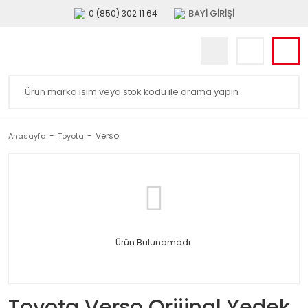
BAYİ GİRİŞİ
0 (850) 302 11 64
Verso
Anasayfa
Toyota
Ürün Bulunamadı.
Toyota Verso Orijinal Yedek