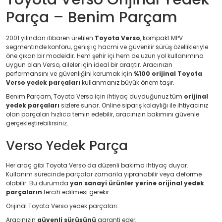
Parça – Benim Parçam
2001 yılından itibaren üretilen
Toyota Verso
, kompakt MPV
segmentinde konforu, geniş iç hacmi ve güvenilir sürüş özellikleriyle
öne çıkan bir modeldir. Hem şehir içi hem de uzun yol kullanımına
uygun olan Verso, aileler için ideal bir araçtır. Aracınızın
performansını ve güvenliğini korumak için
%100 orijinal Toyota
Verso yedek parçaları
kullanmanız büyük önem taşır.
Benim Parçam, Toyota Verso için ihtiyaç duyduğunuz tüm
orijinal
yedek parçaları
sizlere sunar. Online sipariş kolaylığı ile ihtiyacınız
olan parçaları hızlıca temin edebilir, aracınızın bakımını güvenle
gerçekleştirebilirsiniz.
Verso Yedek Parça
Her araç gibi Toyota Verso da düzenli bakıma ihtiyaç duyar.
Kullanım sürecinde parçalar zamanla yıpranabilir veya deforme
olabilir. Bu durumda
yan sanayi ürünler yerine orijinal yedek
parçaların
tercih edilmesi gerekir.
Orijinal Toyota Verso yedek parçaları:
Aracınızın
güvenli sürüşünü
garanti eder,