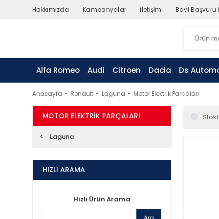
Hakkımızda
Kampanyalar
İletişim
Bayi Başvuru
Alfa Romeo
Audi
Citroen
Dacia
Ds Automo
Anasayfa
Renault
Laguna
Motor Elektrik Parçaları
MOTOR ELEKTRIK PARÇALARI
Stokt
Laguna
HIZLI ARAMA
Hızlı Ürün Arama
Ara