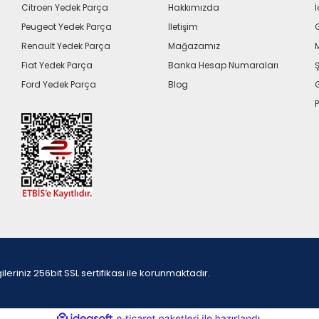
Citroen Yedek Parça
Hakkımızda
İ
Peugeot Yedek Parça
İletişim
G
Renault Yedek Parça
Mağazamız
Fiat Yedek Parça
Banka Hesap Numaraları
Ş
Ford Yedek Parça
Blog
P
iniz 256bit SSL sertifikası ile korunmaktadır.
ile
ideasoft
e-