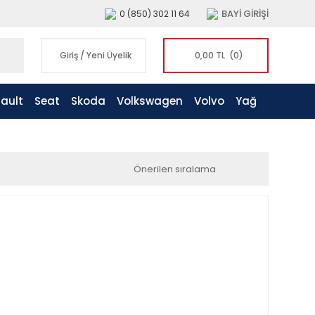
BAYİ GİRİŞİ
0 (850) 302 11 64
Giriş
/
Yeni Üyelik
0,00 TL
(0)
ault
Seat
Skoda
Volkswagen
Volvo
Yağ