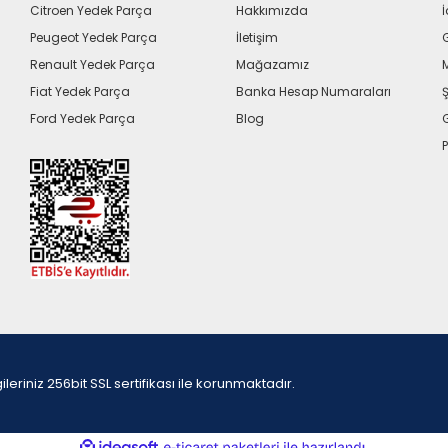
Citroen Yedek Parça
Hakkımızda
İ
Peugeot Yedek Parça
İletişim
G
Renault Yedek Parça
Mağazamız
Fiat Yedek Parça
Banka Hesap Numaraları
Ş
Ford Yedek Parça
Blog
P
iniz 256bit SSL sertifikası ile korunmaktadır.
ile
ideasoft
e-