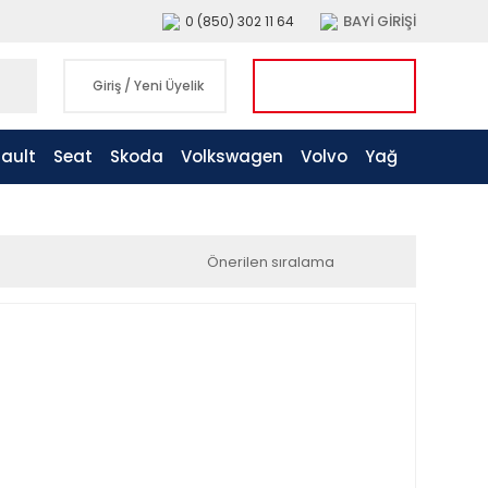
BAYİ GİRİŞİ
0 (850) 302 11 64
Giriş
/
Yeni Üyelik
ault
Seat
Skoda
Volkswagen
Volvo
Yağ