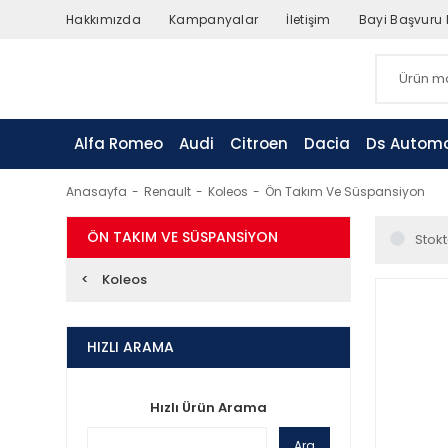
Hakkımızda
Kampanyalar
İletişim
Bayi Başvuru
Alfa Romeo
Audi
Citroen
Dacia
Ds Automo
Anasayfa
Renault
Koleos
Ön Takım Ve Süspansiyon
ÖN TAKIM VE SÜSPANSIYON
Stokt
Koleos
HIZLI ARAMA
Hızlı Ürün Arama
Ara