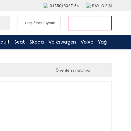
BAYİ GİRİŞİ
0 (850) 302 11 64
Giriş
/
Yeni Üyelik
ault
Seat
Skoda
Volkswagen
Volvo
Yağ