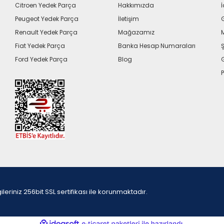
Citroen Yedek Parça
Hakkımızda
İ
Peugeot Yedek Parça
İletişim
G
Renault Yedek Parça
Mağazamız
Fiat Yedek Parça
Banka Hesap Numaraları
Ş
Ford Yedek Parça
Blog
P
iniz 256bit SSL sertifikası ile korunmaktadır.
ile
ideasoft
e-