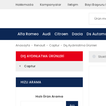
Hakkımızda
Kampanyalar
İletişim
Bayi Başvuru
Alfa Romeo
Audi
Citroen
Dacia
Ds Automo
Anasayfa
Renault
Captur
Dış Aydınlatma Ürünleri
DIŞ AYDINLATMA ÜRÜNLERI
Stokt
Captur
HIZLI ARAMA
Hızlı Ürün Arama
Ara