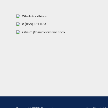
WhatsApp İletişim
0 (850) 302 11 64
iletisim@benimparcam.com