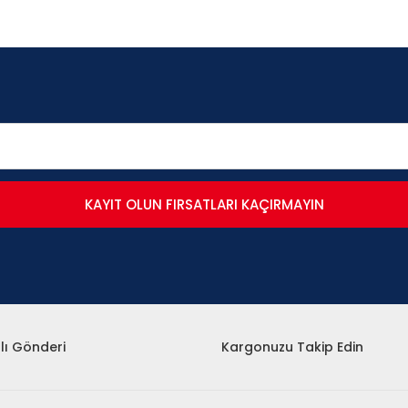
KAYIT OLUN FIRSATLARI KAÇIRMAYIN
lı Gönderi
Kargonuzu Takip Edin