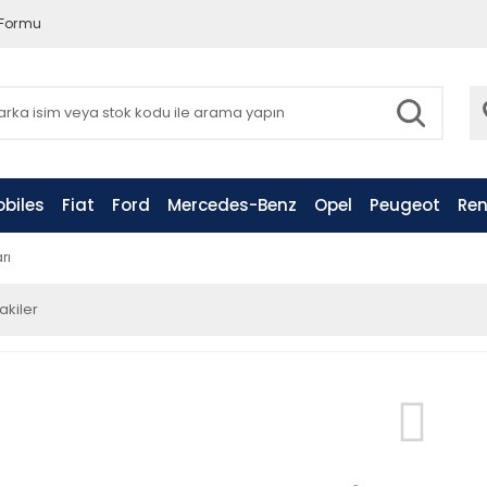
 Formu
biles
Fiat
Ford
Mercedes-Benz
Opel
Peugeot
Ren
rı
akiler