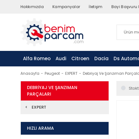
Hakkımızda
Kampanyalar
İletişim
Bayi Başvuru
Alfa Romeo
Audi
Citroen
Dacia
Ds Automo
Anasayfa
Peugeot
EXPERT
Debriyaj Ve Şanzıman Parçala
DEBRIYAJ VE ŞANZIMAN
Stokt
PARÇALARI
EXPERT
HIZLI ARAMA