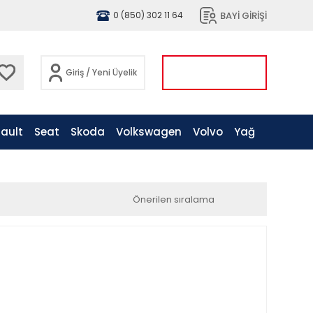
BAYİ GİRİŞİ
0 (850) 302 11 64
Giriş
/
Yeni Üyelik
ault
Seat
Skoda
Volkswagen
Volvo
Yağ