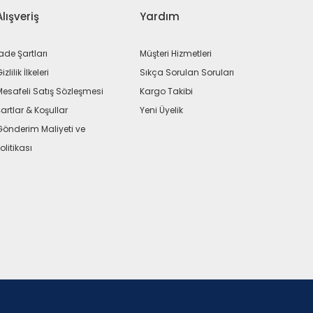
Alışveriş
Yardım
ade Şartları
Müşteri Hizmetleri
izlilik İlkeleri
Sıkça Sorulan Soruları
Mesafeli Satış Sözleşmesi
Kargo Takibi
artlar & Koşullar
Yeni Üyelik
Gönderim Maliyeti ve
olitikası