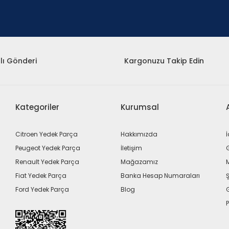
lı Gönderi
Kargonuzu Takip Edin
Kategoriler
Kurumsal
Citroen Yedek Parça
Hakkımızda
İ
Peugeot Yedek Parça
İletişim
G
Renault Yedek Parça
Mağazamız
Fiat Yedek Parça
Banka Hesap Numaraları
Ş
Ford Yedek Parça
Blog
P