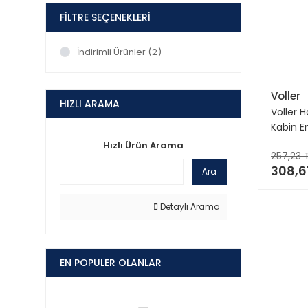
FILTRE SEÇENEKLERI
İndirimli Ürünler (2)
Voller
HIZLI ARAMA
Voller 
Kabin Em
VOL-64
Hızlı Ürün Arama
257,23 
P307 P3
308,6
Citroën
Ara
Berling
Detaylı Arama
EN POPULER OLANLAR