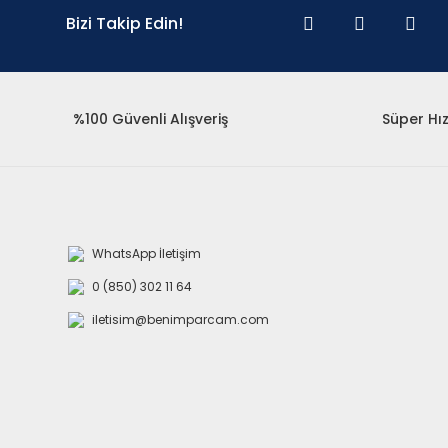
Bizi Takip Edin!
%100 Güvenli Alışveriş
Süper Hız
WhatsApp İletişim
0 (850) 302 11 64
iletisim@benimparcam.com