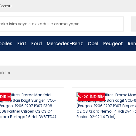
 Formu
biles
Fiat
Ford
Mercedes-Benz
Opel
Peugeot
Ren
akiler
NDİRİM
%-20
İNDİRİM