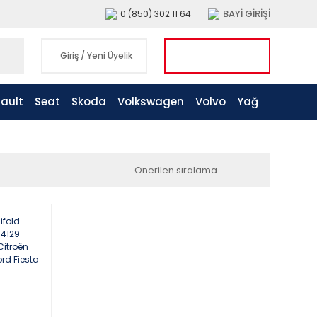
BAYİ GİRİŞİ
0 (850) 302 11 64
Giriş
/
Yeni Üyelik
ault
Seat
Skoda
Volkswagen
Volvo
Yağ