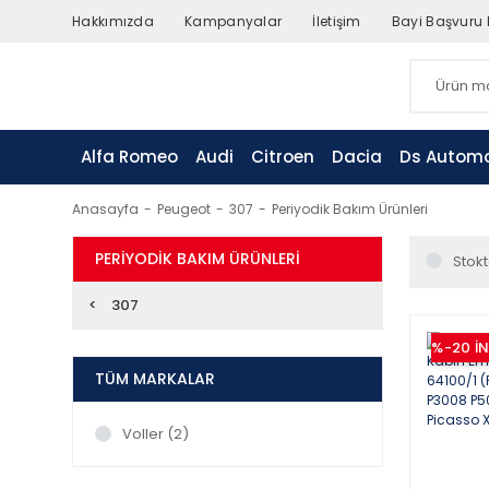
Hakkımızda
Kampanyalar
İletişim
Bayi Başvuru
Alfa Romeo
Audi
Citroen
Dacia
Ds Automo
Anasayfa
Peugeot
307
Periyodik Bakım Ürünleri
PERIYODIK BAKIM ÜRÜNLERI
Stokt
307
%-20
İ
TÜM MARKALAR
Voller (2)