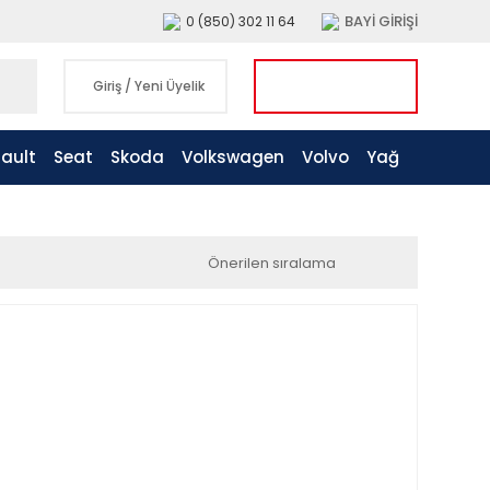
BAYİ GİRİŞİ
0 (850) 302 11 64
Giriş
/
Yeni Üyelik
ault
Seat
Skoda
Volkswagen
Volvo
Yağ