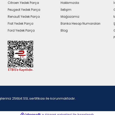
Citroen Yedek Parça
Hakkımızda
İ
Peugeot Yedek Parça
İletişim
G
Renault Yedek Parça
Mağazamız
Fiat Yedek Parça
Banka Hesap Numaraları
Ş
Ford Yedek Parça
Blog
P
iniz 256bit SSL sertifikası ile korunmaktadır.
ile
ideasoft
e-