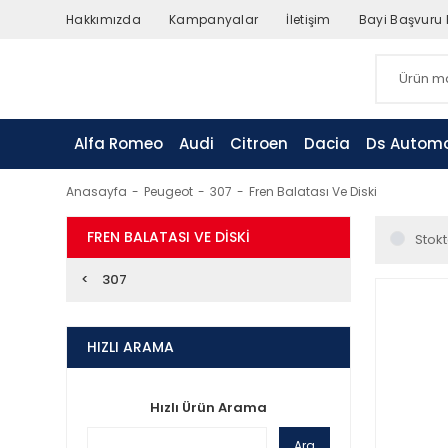
Hakkımızda
Kampanyalar
İletişim
Bayi Başvuru
Alfa Romeo
Audi
Citroen
Dacia
Ds Automo
Anasayfa
Peugeot
307
Fren Balatası Ve Diski
FREN BALATASI VE DISKI
Stokt
307
HIZLI ARAMA
Hızlı Ürün Arama
Ara