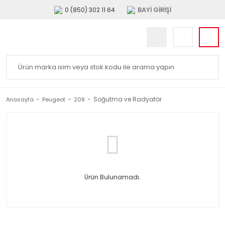
BAYİ GİRİŞİ
0 (850) 302 11 64
Soğutma ve Radyatör
Anasayfa
Peugeot
208
Ürün Bulunamadı.