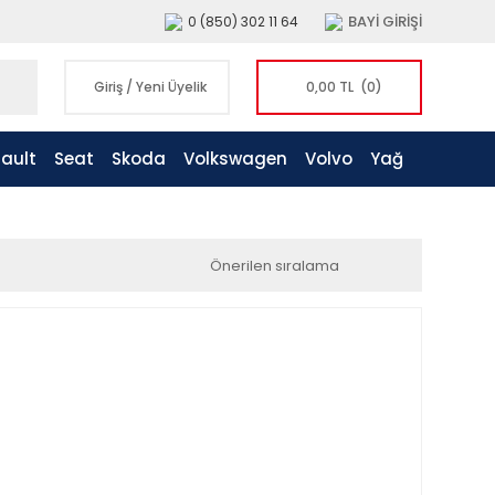
BAYİ GİRİŞİ
0 (850) 302 11 64
Giriş
/
Yeni Üyelik
0,00 TL
(0)
ault
Seat
Skoda
Volkswagen
Volvo
Yağ