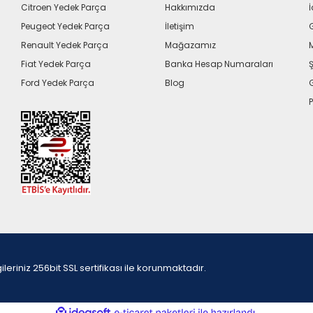
Citroen Yedek Parça
Hakkımızda
İ
Peugeot Yedek Parça
İletişim
G
Renault Yedek Parça
Mağazamız
Fiat Yedek Parça
Banka Hesap Numaraları
Ş
Ford Yedek Parça
Blog
P
iniz 256bit SSL sertifikası ile korunmaktadır.
ile
ideasoft
e-