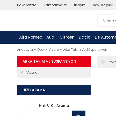
Hakkımızda
Kampanyalar
İletişim
Bayi Başvuru
Alfa Romeo
Audi
Citroen
Dacia
Ds Automo
Anasayfa
Opel
Vivaro
Arka Takım Ve Süspansiyon
ARKA TAKIM VE SÜSPANSIYON
Stokt
Vivaro
HIZLI ARAMA
Hızlı Ürün Arama
Ara