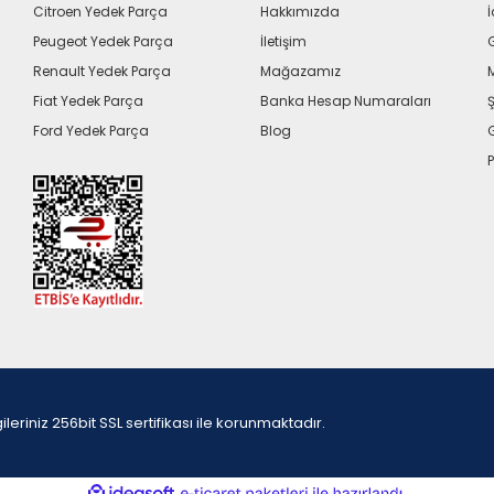
Citroen Yedek Parça
Hakkımızda
İ
Peugeot Yedek Parça
İletişim
G
Renault Yedek Parça
Mağazamız
Fiat Yedek Parça
Banka Hesap Numaraları
Ş
Ford Yedek Parça
Blog
P
iniz 256bit SSL sertifikası ile korunmaktadır.
ile
ideasoft
e-