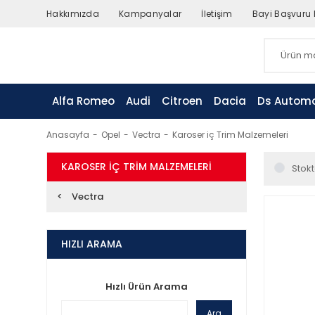
Hakkımızda
Kampanyalar
İletişim
Bayi Başvuru
Alfa Romeo
Audi
Citroen
Dacia
Ds Automo
Anasayfa
Opel
Vectra
Karoser iç Trim Malzemeleri
KAROSER IÇ TRIM MALZEMELERI
Stokt
Vectra
HIZLI ARAMA
Hızlı Ürün Arama
Ara