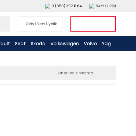
BAYİ GİRİŞİ
0 (850) 302 11 64
Giriş
/
Yeni Üyelik
ault
Seat
Skoda
Volkswagen
Volvo
Yağ