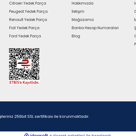
Citroen Yedek Parça
Hakkımızda
İ
Peugeot Yedek Parça
İletişim
G
Renault Yedek Parça
Mağazamız
Fiat Yedek Parça
Banka Hesap Numaraları
Ş
Ford Yedek Parça
Blog
P
iniz 256bit SSL sertifikası ile korunmaktadır.
ile
ideasoft
e-