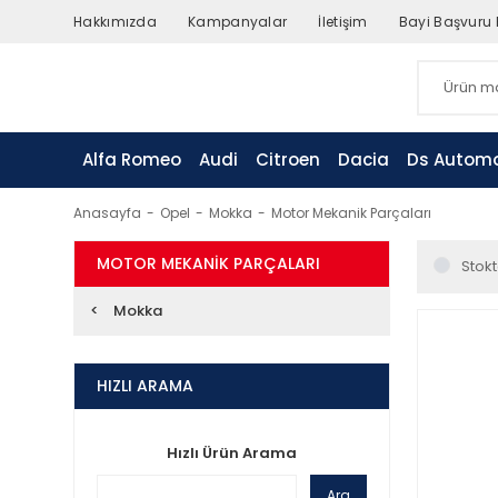
Hakkımızda
Kampanyalar
İletişim
Bayi Başvuru
Alfa Romeo
Audi
Citroen
Dacia
Ds Automo
Anasayfa
Opel
Mokka
Motor Mekanik Parçaları
MOTOR MEKANIK PARÇALARI
Stokt
Mokka
HIZLI ARAMA
Hızlı Ürün Arama
Ara