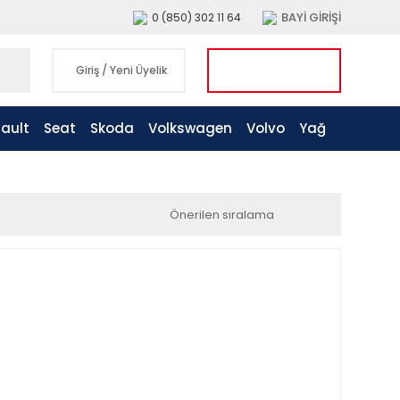
BAYİ GİRİŞİ
0 (850) 302 11 64
Giriş
/
Yeni Üyelik
ault
Seat
Skoda
Volkswagen
Volvo
Yağ