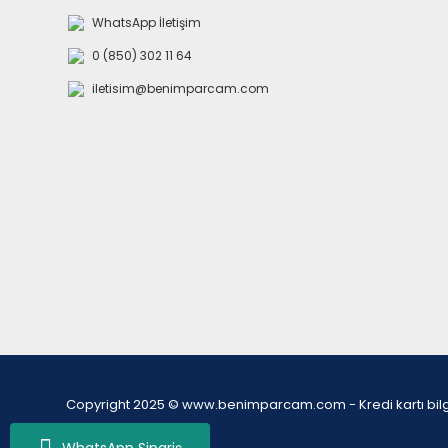
WhatsApp İletişim
0 (850) 302 11 64
iletisim@benimparcam.com
Copyright 2025 © www.benimparcam.com - Kredi kartı bilgiler
WhatsApp Sipariş