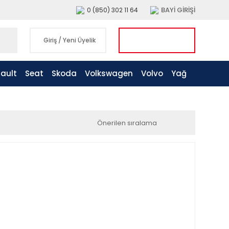
BAYİ GİRİŞİ
0 (850) 302 11 64
Giriş
/
Yeni Üyelik
ault
Seat
Skoda
Volkswagen
Volvo
Yağ