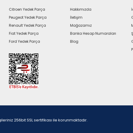
Citroen Yedek Parça
Hakkımızda
İ
Peugeot Yedek Parça
İletişim
G
Renault Yedek Parça
Mağazamız
Fiat Yedek Parça
Banka Hesap Numaraları
Ş
Ford Yedek Parça
Blog
P
iniz 256bit SSL sertifikası ile korunmaktadır.