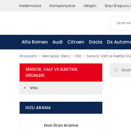
Hakkımızda
Kampanyalar
İletişim
Bayi Başvuru
Alfa Romeo
Audi
Citroen
Dacia
Ds Automo
Anasayfa
Mercedes-Benz
Vito
Sensör, Valf ve Elektrik Ürü
SENSÖR, VALF VE ELEKTRIK
Stokt
ÜRÜNLERI
Vito
HIZLI ARAMA
Hızlı Ürün Arama