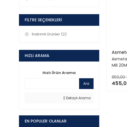
FILTRE SEÇENEKLERI
İndirimli Ürünler (2)
Asmet
HIZLI ARAMA
Asmetal
Mili 20
Sprinte
Hızlı Ürün Arama
859,00 
06 Spri
455,0
Volt Lt2
Ara
06)
Detaylı Arama
EN POPULER OLANLAR