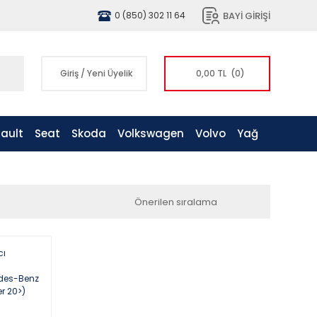
BAYİ GİRİŞİ
0 (850) 302 11 64
Giriş
/
Yeni Üyelik
0,00 TL
(0)
ault
Seat
Skoda
Volkswagen
Volvo
Yağ