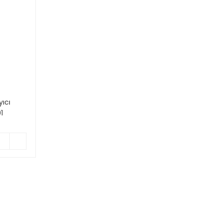
yıcı
1
6 907