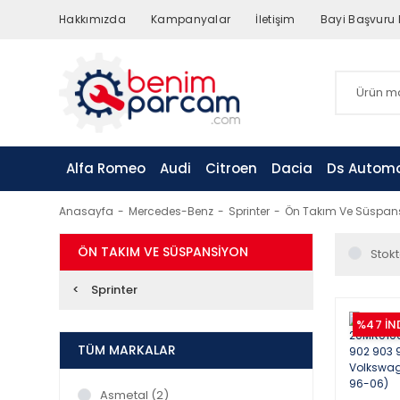
Hakkımızda
Kampanyalar
İletişim
Bayi Başvuru
Alfa Romeo
Audi
Citroen
Dacia
Ds Automo
Anasayfa
Mercedes-Benz
Sprinter
Ön Takım Ve Süspan
ÖN TAKIM VE SÜSPANSIYON
Stokt
Sprinter
%47
İN
TÜM MARKALAR
Asmetal (2)