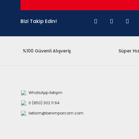
Bizi Takip Edin!
%100 Güvenli Alışveriş
Süper Hız
WhatsApp İletişim
0 (850) 302 11 64
iletisim@benimparcam.com