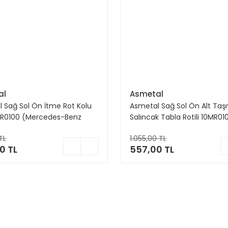
al
Asmetal
 Sağ Sol Ön İtme Rot Kolu
Asmetal Sağ Sol Ön Alt Taşı
MR0100 (Mercedes-Benz
Salıncak Tabla Rotili 10MR010
r 901 902 903 904 905 94-
(Volkswagen Crafter 06 >
TL
1.055,00 TL
nter 909 13> Volkswagen
Mercedes-Benz Sprinter 90
0 TL
557,00 TL
8 Volt Lt35 Volt Lt46 2D 96-
910 06> eSprinter 20>)