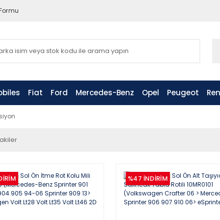
 Formu
biles
Fiat
Ford
Mercedes-Benz
Opel
Peugeot
Ren
siyon
akiler
DİRİM
%47
İNDİRİM