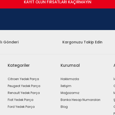
KAYIT OLUN FIRSATLARI KAÇIRMAYIN
lı Gönderi
Kargonuzu Takip Edin
Kategoriler
Kurumsal
Citroen Yedek Parça
Hakkımızda
İ
Peugeot Yedek Parça
İletişim
G
Renault Yedek Parça
Mağazamız
Fiat Yedek Parça
Banka Hesap Numaraları
Ş
Ford Yedek Parça
Blog
P