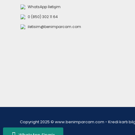
WhatsApp İletişim
0 (850) 302 11 64
iletisim@benimparcam.com
Copyright 2025 © www.benimparcam.com - Kredi kartı bilgiler
WhatsApp Sipariş