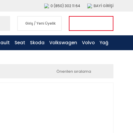
BAYİ GİRİŞİ
0 (850) 302 11 64
Giriş
/
Yeni Üyelik
ault
Seat
Skoda
Volkswagen
Volvo
Yağ