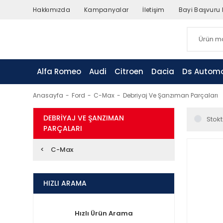
Hakkımızda
Kampanyalar
İletişim
Bayi Başvuru
Alfa Romeo
Audi
Citroen
Dacia
Ds Automo
Anasayfa
Ford
C-Max
Debriyaj Ve Şanzıman Parçaları
DEBRIYAJ VE ŞANZIMAN
Stokt
PARÇALARI
C-Max
HIZLI ARAMA
Hızlı Ürün Arama