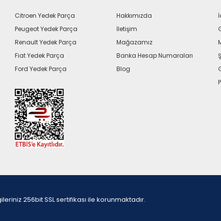
Citroen Yedek Parça
Hakkımızda
İ
Peugeot Yedek Parça
İletişim
G
Renault Yedek Parça
Mağazamız
Fiat Yedek Parça
Banka Hesap Numaraları
Ş
Ford Yedek Parça
Blog
P
iniz 256bit SSL sertifikası ile korunmaktadır.