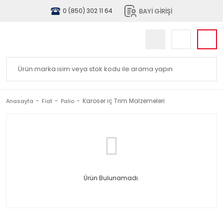
BAYİ GİRİŞİ
0 (850) 302 11 64
Karoser iç Trim Malzemeleri
Anasayfa
Fiat
Palio
Ürün Bulunamadı.