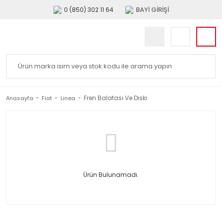
BAYİ GİRİŞİ
0 (850) 302 11 64
Fren Balatası Ve Diski
Anasayfa
Fiat
Linea
Ürün Bulunamadı.