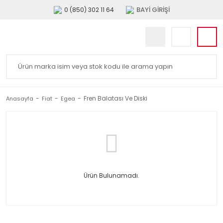
BAYİ GİRİŞİ
0 (850) 302 11 64
Fren Balatası Ve Diski
Anasayfa
Fiat
Egea
Ürün Bulunamadı.