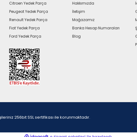
Citroen Yedek Parça
Hakkımızda
İ
Peugeot Yedek Parça
İletişim
G
Renault Yedek Parça
Mağazamız
Fiat Yedek Parça
Banka Hesap Numaraları
Ş
Ford Yedek Parça
Blog
P
iniz 256bit SSL sertifikası ile korunmaktadır.
ile
ideasoft
e-