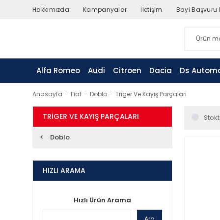
Hakkımızda
Kampanyalar
İletişim
Bayi Başvuru
Alfa Romeo
Audi
Citroen
Dacia
Ds Automo
Anasayfa
Fiat
Doblo
Triger Ve Kayış Parçaları
TRIGER VE KAYIŞ PARÇALARI
Stokt
Doblo
HIZLI ARAMA
Hızlı Ürün Arama
Ara