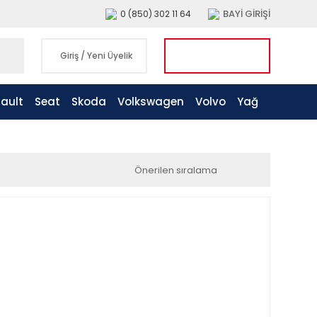
BAYİ GİRİŞİ
0 (850) 302 11 64
Giriş
/
Yeni Üyelik
ault
Seat
Skoda
Volkswagen
Volvo
Yağ