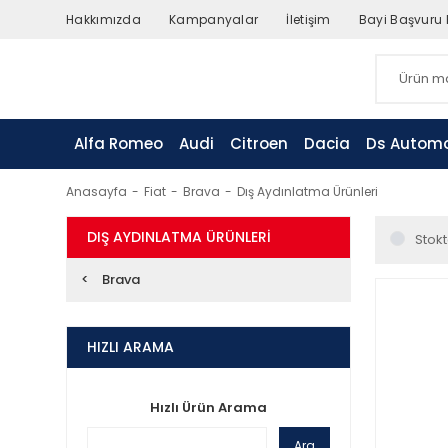
Hakkımızda
Kampanyalar
İletişim
Bayi Başvuru
Alfa Romeo
Audi
Citroen
Dacia
Ds Automo
Anasayfa
Fiat
Brava
Dış Aydınlatma Ürünleri
DIŞ AYDINLATMA ÜRÜNLERI
Stokt
Brava
HIZLI ARAMA
Hızlı Ürün Arama
Ara