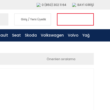
BAYİ GİRİŞİ
0 (850) 302 11 64
Giriş
/
Yeni Üyelik
ault
Seat
Skoda
Volkswagen
Volvo
Yağ