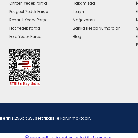
Citroen Yedek Parça
Hakkımızda
İ
Peugeot Yedek Parça
İletişim
G
Renault Yedek Parça
Mağazamız
Fiat Yedek Parça
Banka Hesap Numaraları
Ş
Ford Yedek Parça
Blog
P
iniz 256bit SSL sertifikası ile korunmaktadır.
ile
ideasoft
e-