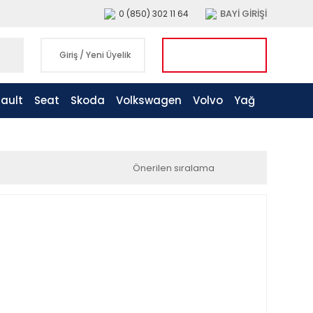
BAYİ GİRİŞİ
0 (850) 302 11 64
Giriş
/
Yeni Üyelik
ault
Seat
Skoda
Volkswagen
Volvo
Yağ