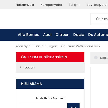
Hakkımızda
Kampanyalar
İletişim
Bayi Başvuru
Alfa Romeo
Audi
Citroen
Dacia
Ds Automo
Anasayfa
Dacia
Logan
Ön Takım Ve Süspansiyon
ÖN TAKIM VE SÜSPANSIYON
Stokt
Logan
HIZLI ARAMA
Hızlı Ürün Arama
Ara