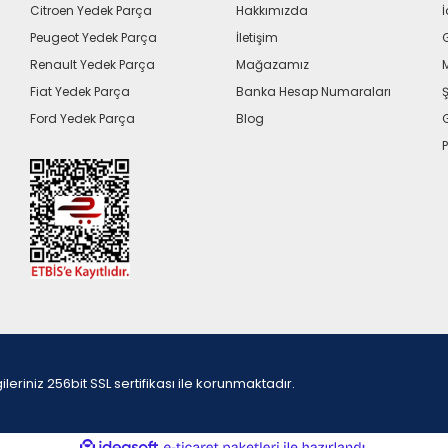
Citroen Yedek Parça
Hakkımızda
İ
Peugeot Yedek Parça
İletişim
G
Renault Yedek Parça
Mağazamız
Fiat Yedek Parça
Banka Hesap Numaraları
Ş
Ford Yedek Parça
Blog
P
iniz 256bit SSL sertifikası ile korunmaktadır.
ile
ideasoft
e-