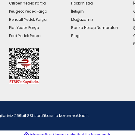
Citroen Yedek Parça
Hakkımızda
İ
Peugeot Yedek Parça
İletişim
G
Renault Yedek Parça
Mağazamız
Fiat Yedek Parça
Banka Hesap Numaraları
Ş
Ford Yedek Parça
Blog
P
iniz 256bit SSL sertifikası ile korunmaktadır.
ile
ideasoft
e-