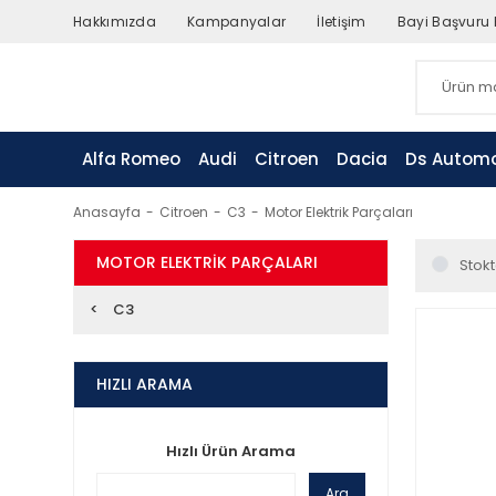
Hakkımızda
Kampanyalar
İletişim
Bayi Başvuru
Alfa Romeo
Audi
Citroen
Dacia
Ds Automo
Anasayfa
Citroen
C3
Motor Elektrik Parçaları
MOTOR ELEKTRIK PARÇALARI
Stokt
C3
HIZLI ARAMA
Hızlı Ürün Arama
Ara