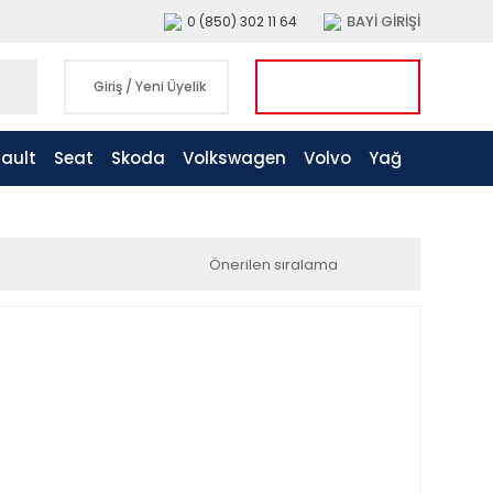
BAYİ GİRİŞİ
0 (850) 302 11 64
Giriş
/
Yeni Üyelik
ault
Seat
Skoda
Volkswagen
Volvo
Yağ