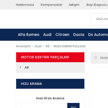
Hakkımızda
Kampanyalar
İletişim
Bayi Başvuru
Alfa Romeo
Audi
Citroen
Dacia
Ds Automo
Anasayfa
Audi
A8
Motor Elektrik Parçaları
MOTOR ELEKTRIK PARÇALARI
Stokt
A8
HIZLI ARAMA
Hızlı Ürün Arama
Ara