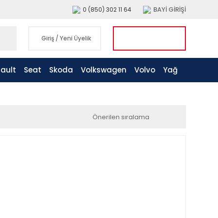
BAYİ GİRİŞİ
0 (850) 302 11 64
Giriş
/
Yeni Üyelik
ault
Seat
Skoda
Volkswagen
Volvo
Yağ