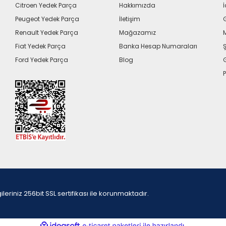
Citroen Yedek Parça
Hakkımızda
İ
Peugeot Yedek Parça
İletişim
G
Renault Yedek Parça
Mağazamız
Fiat Yedek Parça
Banka Hesap Numaraları
Ş
Ford Yedek Parça
Blog
P
iniz 256bit SSL sertifikası ile korunmaktadır.
ile
ideasoft
e-