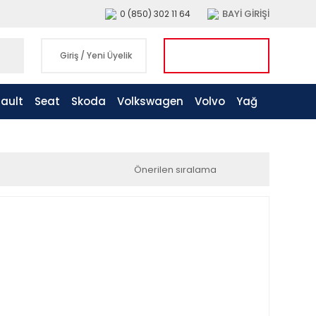
BAYİ GİRİŞİ
0 (850) 302 11 64
Giriş
/
Yeni Üyelik
ault
Seat
Skoda
Volkswagen
Volvo
Yağ