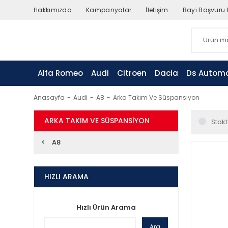
Hakkımızda
Kampanyalar
İletişim
Bayi Başvuru
Alfa Romeo
Audi
Citroen
Dacia
Ds Automo
Anasayfa
Audi
A8
Arka Takım Ve Süspansiyon
ARKA TAKIM VE SÜSPANSIYON
Stokt
A8
HIZLI ARAMA
Hızlı Ürün Arama
Ara