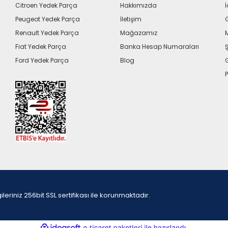
Citroen Yedek Parça
Hakkımızda
İ
Peugeot Yedek Parça
İletişim
G
Renault Yedek Parça
Mağazamız
Fiat Yedek Parça
Banka Hesap Numaraları
Ş
Ford Yedek Parça
Blog
P
iniz 256bit SSL sertifikası ile korunmaktadır.
ile
ideasoft
e-