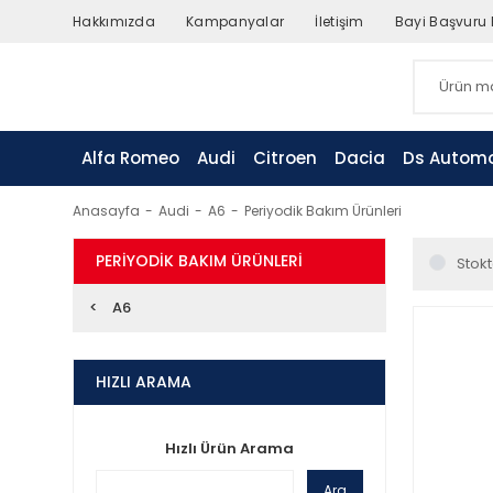
Hakkımızda
Kampanyalar
İletişim
Bayi Başvuru
Alfa Romeo
Audi
Citroen
Dacia
Ds Automo
Anasayfa
Audi
A6
Periyodik Bakım Ürünleri
PERIYODIK BAKIM ÜRÜNLERI
Stokt
A6
HIZLI ARAMA
Hızlı Ürün Arama
Ara