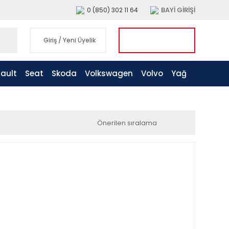
BAYİ GİRİŞİ
0 (850) 302 11 64
Giriş
/
Yeni Üyelik
ault
Seat
Skoda
Volkswagen
Volvo
Yağ