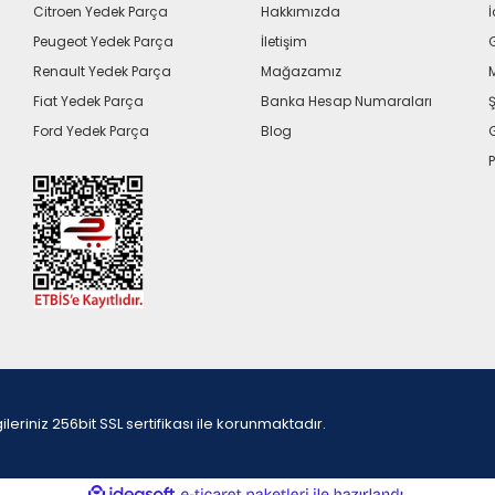
Citroen Yedek Parça
Hakkımızda
İ
Peugeot Yedek Parça
İletişim
G
Renault Yedek Parça
Mağazamız
Fiat Yedek Parça
Banka Hesap Numaraları
Ş
Ford Yedek Parça
Blog
P
iniz 256bit SSL sertifikası ile korunmaktadır.
ile
ideasoft
e-