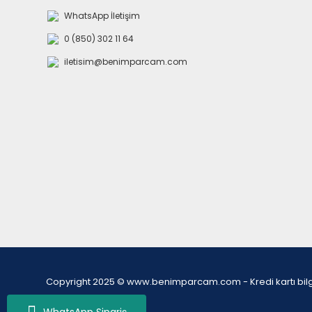
WhatsApp İletişim
0 (850) 302 11 64
iletisim@benimparcam.com
Copyright 2025 © www.benimparcam.com - Kredi kartı bilgiler
WhatsApp Sipariş