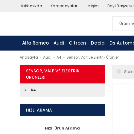
Hakkımızda
Kampanyalar
İletişim
Bayi Başvuru
Alfa Romeo
Audi
Citroen
Dacia
Ds Automo
Anasayfa
Audi
A4
Sensör, Valf ve Elektrik Ürünleri
SENSÖR, VALF VE ELEKTRIK
Stokt
ÜRÜNLERI
A4
HIZLI ARAMA
Hızlı Ürün Arama