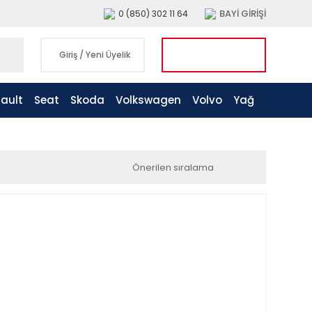
BAYİ GİRİŞİ
0 (850) 302 11 64
Giriş
/
Yeni Üyelik
ault
Seat
Skoda
Volkswagen
Volvo
Yağ