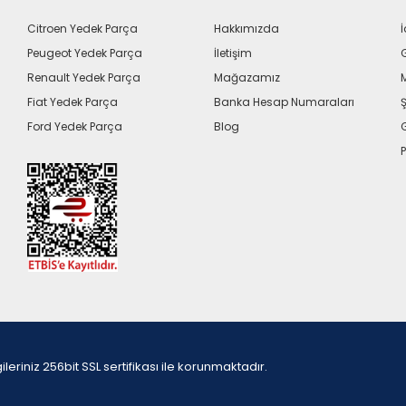
Citroen Yedek Parça
Hakkımızda
İ
Peugeot Yedek Parça
İletişim
G
Renault Yedek Parça
Mağazamız
Fiat Yedek Parça
Banka Hesap Numaraları
Ş
Ford Yedek Parça
Blog
P
iniz 256bit SSL sertifikası ile korunmaktadır.