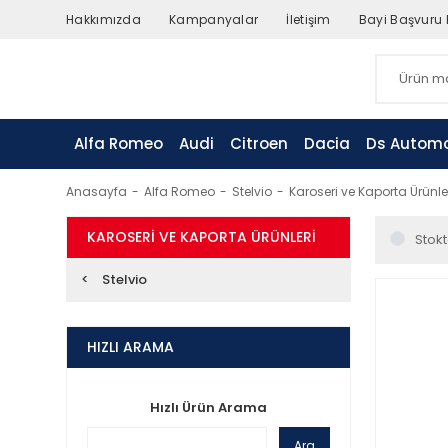
Hakkımızda
Kampanyalar
İletişim
Bayi Başvuru
Alfa Romeo
Audi
Citroen
Dacia
Ds Automo
Anasayfa
Alfa Romeo
Stelvio
Karoseri ve Kaporta Ürünle
KAROSERI VE KAPORTA ÜRÜNLERI
Stokt
Stelvio
HIZLI ARAMA
Hızlı Ürün Arama
Ara