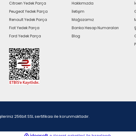
Citroen Yedek Parça
Hakkımızda
İ
Peugeot Yedek Parça
İletişim
G
Renault Yedek Parça
Mağazamız
Fiat Yedek Parça
Banka Hesap Numaraları
Ş
Ford Yedek Parça
Blog
P
iniz 256bit SSL sertifikası ile korunmaktadır.
ile
ideasoft
e-