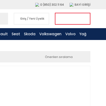
BAYİ GİRİŞİ
0 (850) 302 11 64
Giriş
/
Yeni Üyelik
ault
Seat
Skoda
Volkswagen
Volvo
Yağ