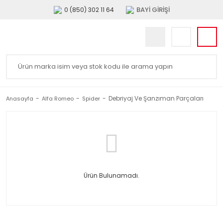
BAYİ GİRİŞİ
0 (850) 302 11 64
Debriyaj Ve Şanzıman Parçaları
Anasayfa
Alfa Romeo
Spider
Ürün Bulunamadı.