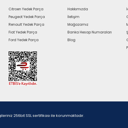
Citroen Yedek Parça
Hakkımızda
İ
Peugeot Yedek Parça
İletişim
G
Renault Yedek Parça
Mağazamız
Fiat Yedek Parça
Banka Hesap Numaraları
Ş
Ford Yedek Parça
Blog
P
iniz 256bit SSL sertifikası ile korunmaktadır.