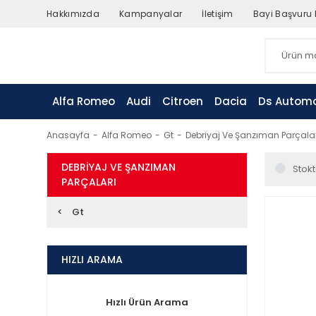
Hakkımızda
Kampanyalar
İletişim
Bayi Başvuru
Alfa Romeo
Audi
Citroen
Dacia
Ds Automo
Anasayfa
Alfa Romeo
Gt
Debriyaj Ve Şanzıman Parçalar
DEBRIYAJ VE ŞANZIMAN
Stokt
PARÇALARI
Gt
HIZLI ARAMA
Hızlı Ürün Arama