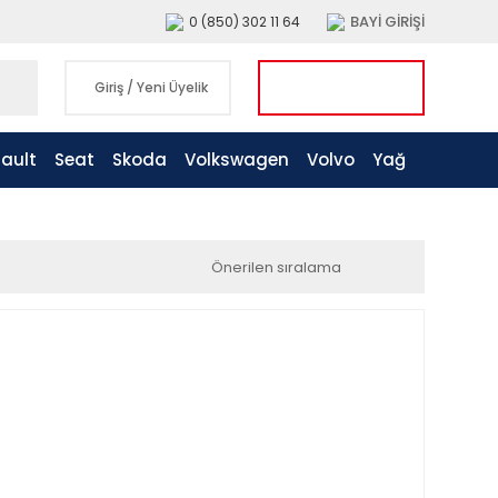
BAYİ GİRİŞİ
0 (850) 302 11 64
Giriş
/
Yeni Üyelik
ault
Seat
Skoda
Volkswagen
Volvo
Yağ