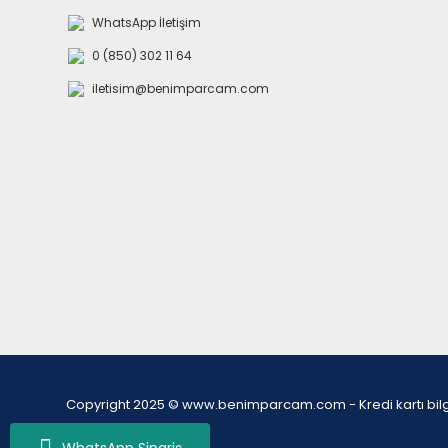
WhatsApp İletişim
0 (850) 302 11 64
iletisim@benimparcam.com
Copyright 2025 © www.benimparcam.com - Kredi kartı bilgiler
WhatsApp Sipariş