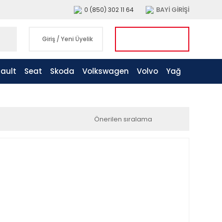
BAYİ GİRİŞİ
0 (850) 302 11 64
Giriş
/
Yeni Üyelik
ault
Seat
Skoda
Volkswagen
Volvo
Yağ