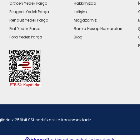
Citroen Yedek Parça
Hakkımızda
İ
Peugeot Yedek Parça
İletişim
G
Renault Yedek Parça
Mağazamız
Fiat Yedek Parça
Banka Hesap Numaraları
Ş
Ford Yedek Parça
Blog
P
iniz 256bit SSL sertifikası ile korunmaktadır.
ile
ideasoft
e-