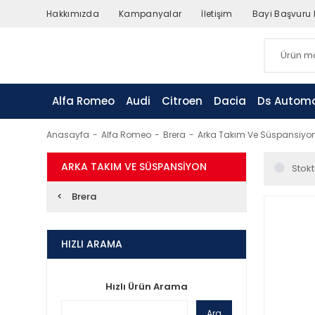
Hakkımızda
Kampanyalar
İletişim
Bayi Başvuru
Alfa Romeo
Audi
Citroen
Dacia
Ds Automo
Anasayfa
Alfa Romeo
Brera
Arka Takım Ve Süspansiyo
ARKA TAKIM VE SÜSPANSIYON
Stokt
Brera
HIZLI ARAMA
Hızlı Ürün Arama
Ara