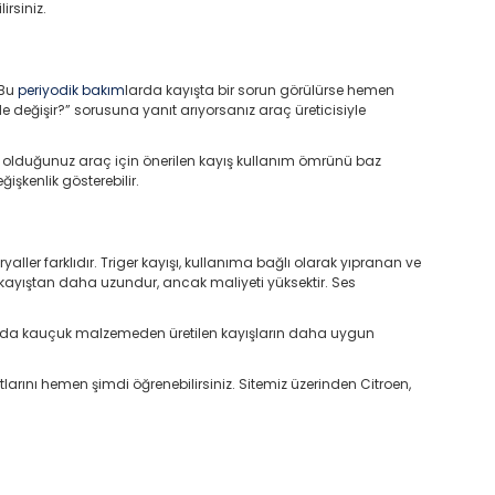
irsiniz.
 Bu
periyodik bakım
larda kayışta bir sorun görülürse hemen
e değişir?” sorusuna yanıt arıyorsanız araç üreticisiyle
kta olduğunuz araç için önerilen kayış kullanım ömrünü baz
şkenlik gösterebilir.
ryaller farklıdır. Triger kayışı, kullanıma bağlı olarak yıpranan ve
rü kayıştan daha uzundur, ancak maliyeti yüksektir. Ses
ğında kauçuk malzemeden üretilen kayışların daha uygun
arını hemen şimdi öğrenebilirsiniz. Sitemiz üzerinden Citroen,