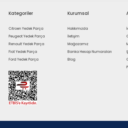
Kategoriler
Kurumsal
Citroen Yedek Parça
Hakkımızda
İ
Peugeot Yedek Parça
İletişim
G
Renault Yedek Parça
Mağazamız
Fiat Yedek Parça
Banka Hesap Numaraları
Ş
Ford Yedek Parça
Blog
P