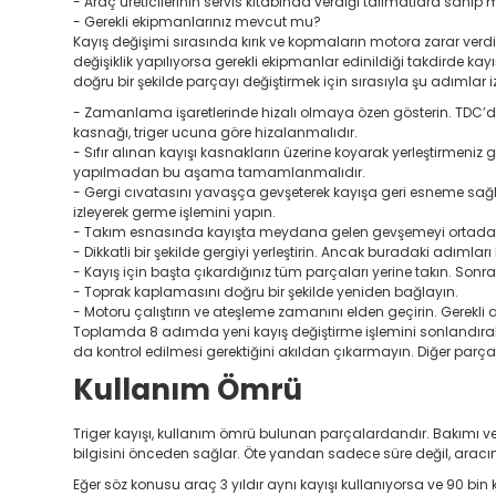
- Araç üreticilerinin servis kitabında verdiği talimatlara sahip 
- Gerekli ekipmanlarınız mevcut mu?
Kayış değişimi sırasında kırık ve kopmaların motora zarar verdi
değişiklik yapılıyorsa gerekli ekipmanlar edinildiği takdirde ka
doğru bir şekilde parçayı değiştirmek için sırasıyla şu adımlar i
- Zamanlama işaretlerinde hizalı olmaya özen gösterin. TDC’de 
kasnağı, triger ucuna göre hizalanmalıdır.
- Sıfır alınan kayışı kasnakların üzerine koyarak yerleştirmeniz 
yapılmadan bu aşama tamamlanmalıdır.
- Gergi cıvatasını yavaşça gevşeterek kayışa geri esneme sağla
izleyerek germe işlemini yapın.
- Takım esnasında kayışta meydana gelen gevşemeyi ortadan kal
- Dikkatli bir şekilde gergiyi yerleştirin. Ancak buradaki adımlar
- Kayış için başta çıkardığınız tüm parçaları yerine takın. Sonra
- Toprak kaplamasını doğru bir şekilde yeniden bağlayın.
- Motoru çalıştırın ve ateşleme zamanını elden geçirin. Gere
Toplamda 8 adımda yeni kayış değiştirme işlemini sonlandıra
da kontrol edilmesi gerektiğini akıldan çıkarmayın. Diğer parça
Kullanım Ömrü
Triger kayışı, kullanım ömrü bulunan parçalardandır. Bakımı ve 
bilgisini önceden sağlar. Öte yandan sadece süre değil, aracın 
Eğer söz konusu araç 3 yıldır aynı kayışı kullanıyorsa ve 90 b