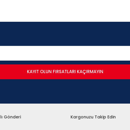
KAYIT OLUN FIRSATLARI KAÇIRMAYIN
lı Gönderi
Kargonuzu Takip Edin