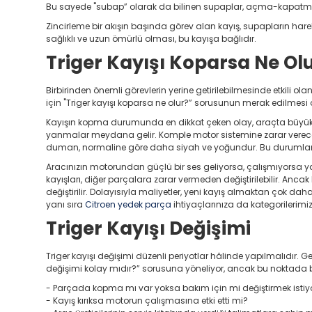
Bu sayede "subap” olarak da bilinen supaplar, açma-kapatma 
Zincirleme bir akışın başında görev alan kayış, supapların har
sağlıklı ve uzun ömürlü olması, bu kayışa bağlıdır.
Triger Kayışı Koparsa Ne Ol
Birbirinden önemli görevlerin yerine getirilebilmesinde etkili 
için "Triger kayışı koparsa ne olur?” sorusunun merak edilme
Kayışın kopma durumunda en dikkat çeken olay, araçta büyük 
yanmalar meydana gelir. Komple motor sistemine zarar verece
duman, normaline göre daha siyah ve yoğundur. Bu durumlar
Aracınızın motorundan güçlü bir ses geliyorsa, çalışmıyorsa 
kayışları, diğer parçalara zarar vermeden değiştirilebilir. An
değiştirilir. Dolayısıyla maliyetler, yeni kayış almaktan çok dah
yanı sıra
Citroen yedek parça
ihtiyaçlarınıza da kategorilerimiz
Triger Kayışı Değişimi
Triger kayışı değişimi düzenli periyotlar hâlinde yapılmalıdır.
değişimi kolay mıdır?” sorusuna yöneliyor, ancak bu noktada
- Parçada kopma mı var yoksa bakım için mi değiştirmek isti
- Kayış kırıksa motorun çalışmasına etki etti mi?