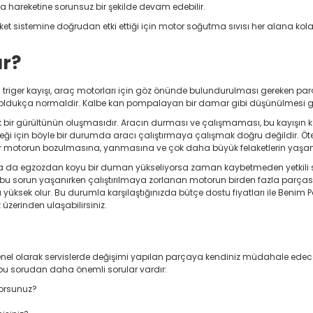
hareketine sorunsuz bir şekilde devam edebilir.
eket sistemine doğrudan etki ettiği için motor soğutma sıvısı her alana k
ur?
olan triger kayışı, araç motorları için göz önünde bulundurulması gereken 
si oldukça normaldir. Kalbe kan pompalayan bir damar gibi düşünülmesi ge
bir gürültünün oluşmasıdır. Aracın durması ve çalışmaması, bu kayışın
ği için böyle bir durumda aracı çalıştırmaya çalışmak doğru değildir. Ö
 motorun bozulmasına, yanmasına ve çok daha büyük felaketlerin yaşan
ya da egzozdan koyu bir duman yükseliyorsa zaman kaybetmeden yetkili se
cak bu sorun yaşanırken çalıştırılmaya zorlanan motorun birden fazla parç
a yüksek olur. Bu durumla karşılaştığınızda bütçe dostu fiyatları ile Benim P
 üzerinden ulaşabilirsiniz.
 Genel olarak servislerde değişimi yapılan parçaya kendiniz müdahale edecek
 bu sorudan daha önemli sorular vardır:
yorsunuz?