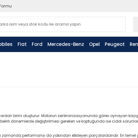
 Formu
biles
Fiat
Ford
Mercedes-Benz
Opel
Peugeot
Ren
alardan birini oluşturur. Motorun senkronizasyonunda görev oynayan kayış
uları, belirli dönemlerde değiştirilmesi gereken ve koptuğunda ise ciddi soru
ı zamanda performansı da yakından etkileyen parçalardandır. En temel 