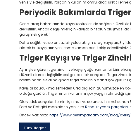
yenisiyle değiştirilir. Parçanın kullanım ömrü, araç üreticilerine 
Periyodik Bakımlarda Triger
Genel araç bakımlarında kayış kontrolleri de sağlanır. Özellikle h
değiştirilir. Ancak değişimler için kayışta bir sorun oluşması d
görüşmek gerekir.
Daha sağlıklı ve sorunsuz bir yolculuk için araç kayışları, 3 y
alarak bu kayışların yenilenme zamanlarını takip edebilirsiniz
Triger Kayışı ve Triger Zincir
Aynı işlevi gören tiger zinciri ve kayışı çoğu zaman birbirine karı
düzenli olarak değiştirilmesi gereken bir parçadır. Triger zinci
bakımından ele alındığında triger zincirinin daha çok gürültü çı
Kayışlar kauçuk malzemeden üretildiği için günümüzde en çok 
olduğu görülür. Triger zinciri kullanımı çok yaygın olmadığı için 
Oto yedek parçaları temini için hızlı ve sorunsuz hizmet sunan 
Ford ve Fiat gibi markaların yanı sıra
Renault yedek parçaları
i
Önceki yazımıza
https://www.benimparcam.com/blog/icerik/
Tüm Bloglar