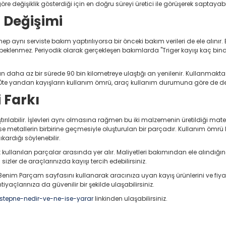
göre değişiklik gösterdiği için en doğru süreyi üretici ile görüşerek saptayabil
 Değişimi
ep aynı serviste bakım yaptırılıyorsa bir önceki bakım verileri de ele alınır.
a beklenmez. Periyodik olarak gerçekleşen bakımlarda "Triger kayışı kaç bind
ıldan daha az bir sürede 90 bin kilometreye ulaştığı an yenilenir. Kullanma
. Öte yandan kayışların kullanım ömrü, araç kullanım durumuna göre de deği
i Farkı
ştırılabilir. İşlevleri aynı olmasına rağmen bu iki malzemenin üretildiği mate
ri ise metallerin birbirine geçmesiyle oluşturulan bir parçadır. Kullanım öm
kardığı söylenebilir.
kullanılan parçalar arasında yer alır. Maliyetleri bakımından ele alındı
sizler de araçlarınızda kayışı tercih edebilirsiniz.
Benim Parçam sayfasını kullanarak aracınıza uyan kayış ürünlerini ve fiyatl
htiyaçlarınıza da güvenilir bir şekilde ulaşabilirsiniz.
stepne-nedir-ve-ne-ise-yarar
linkinden ulaşabilirsiniz.