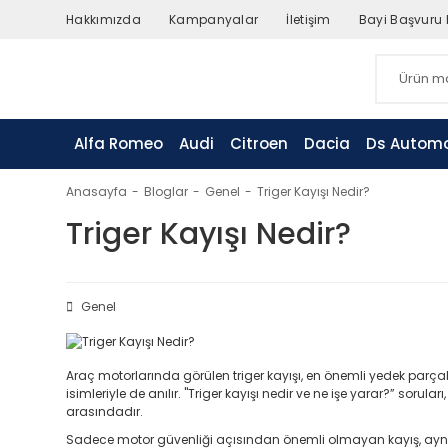
Hakkımızda
Kampanyalar
İletişim
Bayi Başvuru
Alfa Romeo
Audi
Citroen
Dacia
Ds Automo
Anasayfa
Bloglar
Genel
Triger Kayışı Nedir?
Triger Kayışı Nedir?
Genel
Araç motorlarında görülen triger kayışı, en önemli yedek parç
isimleriyle de anılır. "Triger kayışı nedir ve ne işe yarar?” sor
arasındadır.
Sadece motor güvenliği açısından önemli olmayan kayış, ayn