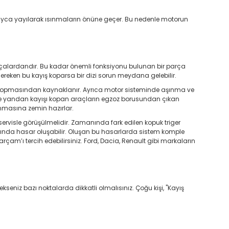
olayca yayılarak ısınmaların önüne geçer. Bu nedenle motorun
parçalardandır. Bu kadar önemli fonksiyonu bulunan bir parça
reken bu kayış koparsa bir dizi sorun meydana gelebilir.
 kopmasından kaynaklanır. Ayrıca motor sisteminde aşınma ve
te yandan kayışı kopan araçların egzoz borusundan çıkan
masına zemin hazırlar.
rvisle görüşülmelidir. Zamanında fark edilen kopuk triger
asında hasar oluşabilir. Oluşan bu hasarlarda sistem komple
arçam’ı tercih edebilirsiniz. Ford, Dacia, Renault gibi markaların
seniz bazı noktalarda dikkatli olmalısınız. Çoğu kişi, "Kayış