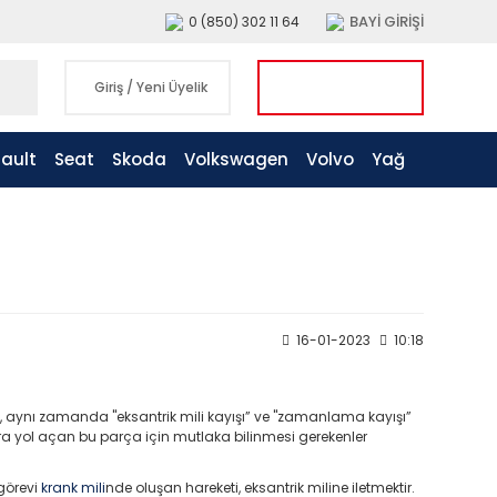
BAYİ GİRİŞİ
0 (850) 302 11 64
Giriş
/
Yeni Üyelik
ault
Seat
Skoda
Volkswagen
Volvo
Yağ
16-01-2023
10:18
, aynı zamanda "eksantrik mili kayışı” ve "zamanlama kayışı”
nlara yol açan bu parça için mutlaka bilinmesi gerekenler
görevi
krank mili
nde oluşan hareketi, eksantrik miline iletmektir.