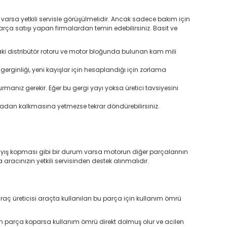
 varsa yetkili servisle görüşülmelidir. Ancak sadece bakım için
parça satışı yapan firmalardan temin edebilirsiniz. Basit ve
daki distribütör rotoru ve motor bloğunda bulunan kam mili
 gerginliği, yeni kayışlar için hesaplandığı için zorlama
anız gerekir. Eğer bu gergi yayı yoksa üretici tavsiyesini
tadan kalkmasına yetmezse tekrar döndürebilirsiniz.
yış kopması gibi bir durum varsa motorun diğer parçalarının
racınızın yetkili servisinden destek alınmalıdır.
araç üreticisi araçta kullanılan bu parça için kullanım ömrü
dan parça koparsa kullanım ömrü direkt dolmuş olur ve acilen