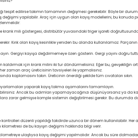
misiniz?
ği tespit edilirse takımın tamamının değişmesi gerekebilir. Böyle bir durum
yış değişimi yapılabilir. Araç için uygun olan kayış modellerini, bu konuda 
zlenmelidir:
krank mili göstergesi, distribütör yuvasındaki triger işareti doğrultusun
gerekir. Kırık olan kayış kesinlikle yeniden bu alanda kullanılamaz. Parçanın
yın. Gergiyi kayışa değdirmemeye özen gösterin. Gergi yayını doğru tutturm
dırmak için krank milini iki tur döndürmelisiniz. Eğer bu, gevşekliğin or
ı her zaman araç üreticisinin tavsiyeleri ile yapmalısınız.
sında kaplamasını takın. Üreticinin önerdiği şekilde tüm cıvataları sıkın.
kli ayarlamaları yaparak kayış takma aşamalarını tamamlayın.
bilirsiniz. Ancak bu adımları yapamayacağınızı düşünüyorsanız ya da ka
lara zarar gelmişse komple sistemin değiştirilmesi gerekir. Bu durumda da a
kontrolleri düzenli yapıldığı takdirde uzunca bir dönem kullanılabilir. Her 
kilometresi de bu kayışın değişimi hakkında bilgi verir.
in kilometreye ulaştıysa kayış değişimi yapılmalıdır. Ancak bu süre dolma